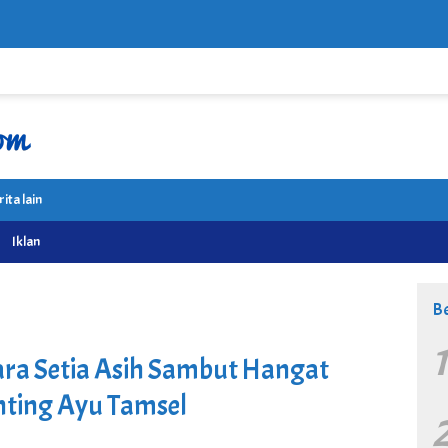
rita lain
Iklan
Be
ara Setia Asih Sambut Hangat
nting Ayu Tamsel