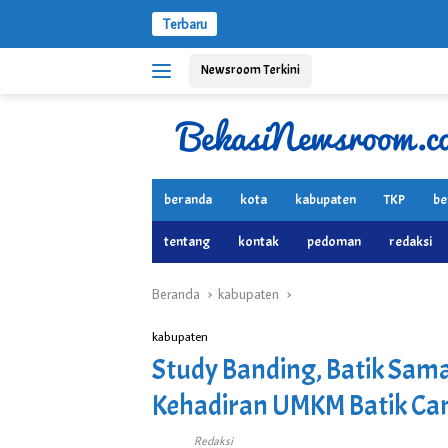
Langsung
Terbaru
ke
konten
Newsroom Terkini
beranda
kota
kabupaten
TKP
be
tentang
kontak
pedoman
redaksi
Beranda
kabupaten
kabupaten
Study Banding, Batik Sam
Kehadiran UMKM Batik Ca
Redaksi