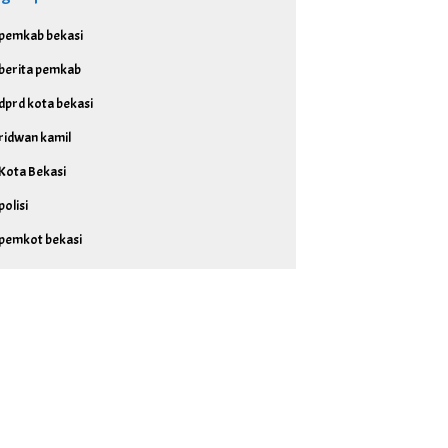
pemkab bekasi
berita pemkab
dprd kota bekasi
ridwan kamil
Kota Bekasi
polisi
pemkot bekasi