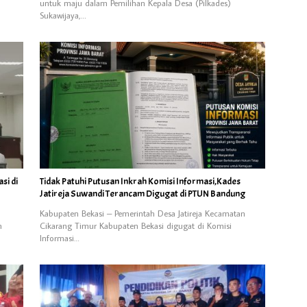
untuk maju dalam Pemilihan Kepala Desa (Pilkades)
Sukawijaya,…
si di
Tidak Patuhi Putusan Inkrah Komisi Informasi,Kades
Jatireja Suwandi Terancam Digugat di PTUN Bandung
Kabupaten Bekasi – Pemerintah Desa Jatireja Kecamatan
n
Cikarang Timur Kabupaten Bekasi digugat di Komisi
Informasi…