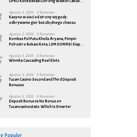
DPRD Kota Bekasi Dorong Walkot Lakukan
Pembenahan Menyeluruh
3
Agustus 3, 2026
0 Komentar
Kasyno w sieci od strony wygody:
odkrywanie gier bez zbędnego chaosu
4
Agustus 3, 2026
0 Komentar
Kombes Pol Putu Kholis Aryana, Pimpin
Polrestro Bekasi Kota, LSM SOMASI Siap
Bangun Sinergitas
5
Agustus 3, 2026
0 Komentar
Winnita Cascading Reel Slots
6
Agustus 3, 2026
0 Komentar
Tucan Casino Second and Third Deposit
Bonuses
7
Agustus 3, 2026
0 Komentar
Deposit Bonus vs No Bonus on
Tucancasinostats: Which Is Smarter
ag Populer