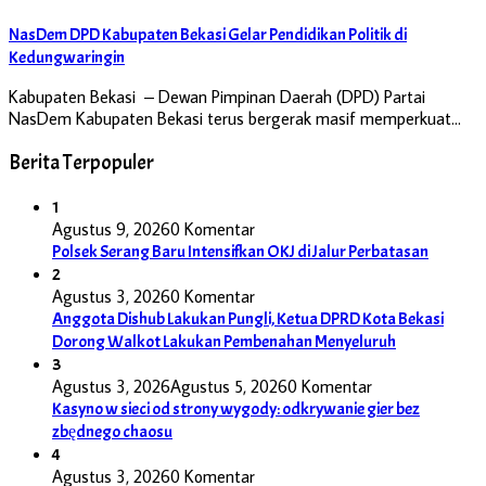
NasDem DPD Kabupaten Bekasi Gelar Pendidikan Politik di
Kedungwaringin
Kabupaten Bekasi – Dewan Pimpinan Daerah (DPD) Partai
NasDem Kabupaten Bekasi terus bergerak masif memperkuat…
Berita Terpopuler
1
Agustus 9, 2026
0 Komentar
Polsek Serang Baru Intensifkan OKJ di Jalur Perbatasan
2
Agustus 3, 2026
0 Komentar
Anggota Dishub Lakukan Pungli, Ketua DPRD Kota Bekasi
Dorong Walkot Lakukan Pembenahan Menyeluruh
3
Agustus 3, 2026
Agustus 5, 2026
0 Komentar
Kasyno w sieci od strony wygody: odkrywanie gier bez
zbędnego chaosu
4
Agustus 3, 2026
0 Komentar