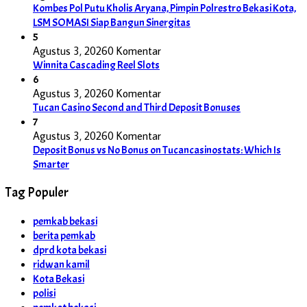
Kombes Pol Putu Kholis Aryana, Pimpin Polrestro Bekasi Kota,
LSM SOMASI Siap Bangun Sinergitas
5
Agustus 3, 2026
0 Komentar
Winnita Cascading Reel Slots
6
Agustus 3, 2026
0 Komentar
Tucan Casino Second and Third Deposit Bonuses
7
Agustus 3, 2026
0 Komentar
Deposit Bonus vs No Bonus on Tucancasinostats: Which Is
Smarter
Tag Populer
pemkab bekasi
berita pemkab
dprd kota bekasi
ridwan kamil
Kota Bekasi
polisi