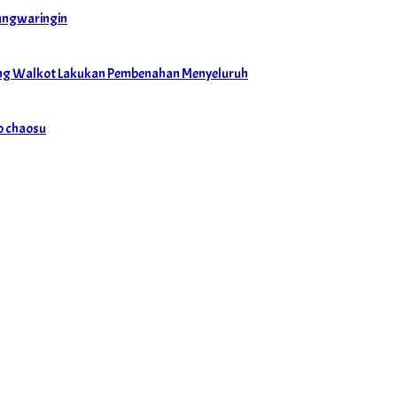
dungwaringin
ong Walkot Lakukan Pembenahan Menyeluruh
o chaosu