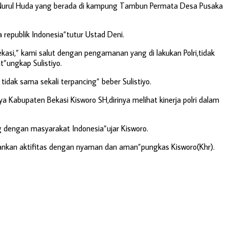
mi’ Nurul Huda yang berada di kampung Tambun Permata Desa Pusaka
republik Indonesia”tutur Ustad Deni.
si,” kami salut dengan pengamanan yang di lakukan Polri,tidak
”ungkap Sulistiyo.
idak sama sekali terpancing” beber Sulistiyo.
Kabupaten Bekasi Kisworo SH,dirinya melihat kinerja polri dalam
g dengan masyarakat Indonesia”ujar Kisworo.
alankan aktifitas dengan nyaman dan aman”pungkas Kisworo(Khr).