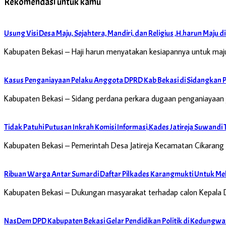
Rekomendasi untuk kamu
Usung Visi Desa Maju, Sejahtera, Mandiri, dan Religius ,H.harun Maju d
Kabupaten Bekasi – Haji harun menyatakan kesiapannya untuk maju
Kasus Penganiayaan Pelaku Anggota DPRD Kab Bekasi di Sidangkan P
Kabupaten Bekasi – Sidang perdana perkara dugaan penganiayaa
Tidak Patuhi Putusan Inkrah Komisi Informasi,Kades Jatireja Suwan
Kabupaten Bekasi – Pemerintah Desa Jatireja Kecamatan Cikarang 
Ribuan Warga Antar Sumardi Daftar Pilkades Karangmukti Untuk Mel
Kabupaten Bekasi – Dukungan masyarakat terhadap calon Kepala 
NasDem DPD Kabupaten Bekasi Gelar Pendidikan Politik di Kedungwa