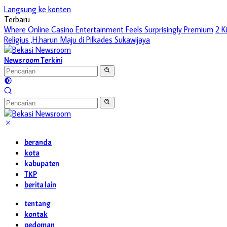
Langsung ke konten
Terbaru
Where Online Casino Entertainment Feels Surprisingly Premium
2 K
Religius ,H.harun Maju di Pilkades Sukawijaya
Newsroom Terkini
beranda
kota
kabupaten
TKP
berita lain
tentang
kontak
pedoman