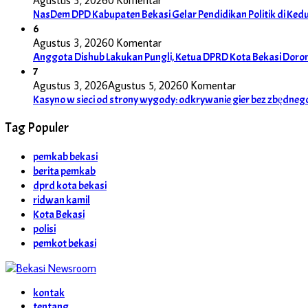
Agustus 3, 2026
0 Komentar
NasDem DPD Kabupaten Bekasi Gelar Pendidikan Politik di Ke
6
Agustus 3, 2026
0 Komentar
Anggota Dishub Lakukan Pungli, Ketua DPRD Kota Bekasi Dor
7
Agustus 3, 2026
Agustus 5, 2026
0 Komentar
Kasyno w sieci od strony wygody: odkrywanie gier bez zbędneg
Tag Populer
pemkab bekasi
berita pemkab
dprd kota bekasi
ridwan kamil
Kota Bekasi
polisi
pemkot bekasi
kontak
tentang