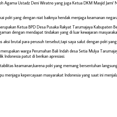
leh Tokoh Agama Ustadz Deni Wiratno yang juga Ketua DKM Masjid Ja
ai polri yang dengan niat baiknya hendak menjaga keamanan negara 
merupakan Ketua BPD Desa Pusaka Rakyat Tarumajaya Kabupaten Beka
gaman dengan mendapat tindakan yang di luar kewajaran masyarakat
si brutal para perusuh tersebut,tapi saya salut dengan polri yang t
 merupakan warga Perumahan Bali Indah desa Setia Mulya Tarumajaya 
 Indonesia patut di berikan apresiasi.
ga stabilitas keamanan,karena polri yang memang bersentuhan langsun
mampu menjaga kepercayaan masyarakat Indonesia yang saat ini menj