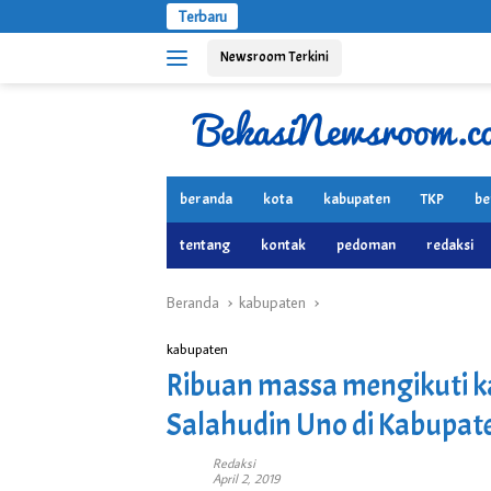
Langsung
Terbaru
ke
Newsroom Terkini
konten
beranda
kota
kabupaten
TKP
be
tentang
kontak
pedoman
redaksi
Beranda
kabupaten
kabupaten
Ribuan massa mengikuti 
Salahudin Uno di Kabupat
Redaksi
April 2, 2019