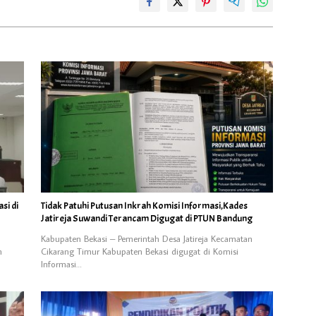
si di
Tidak Patuhi Putusan Inkrah Komisi Informasi,Kades
Jatireja Suwandi Terancam Digugat di PTUN Bandung
Kabupaten Bekasi – Pemerintah Desa Jatireja Kecamatan
n
Cikarang Timur Kabupaten Bekasi digugat di Komisi
Informasi…