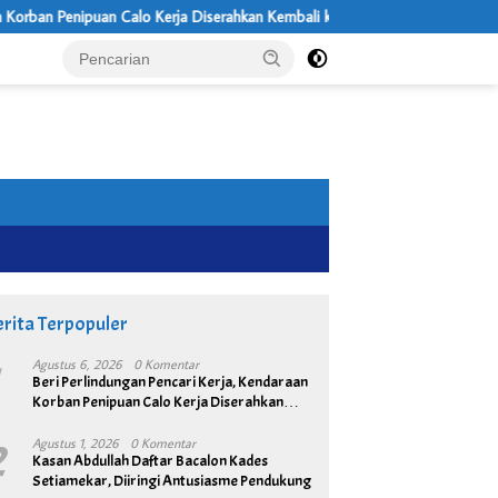
 Calo Kerja Diserahkan Kembali ke Pemiliknya
Realz Casino Megaw
rita Terpopuler
1
Agustus 6, 2026
0 Komentar
Beri Perlindungan Pencari Kerja, Kendaraan
Korban Penipuan Calo Kerja Diserahkan
Kembali ke Pemiliknya
2
Agustus 1, 2026
0 Komentar
Kasan Abdullah Daftar Bacalon Kades
Setiamekar, Diiringi Antusiasme Pendukung