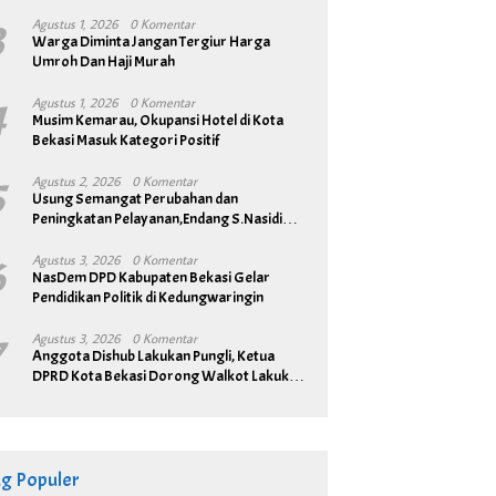
3
Agustus 1, 2026
0 Komentar
Warga Diminta Jangan Tergiur Harga
Umroh Dan Haji Murah
4
Agustus 1, 2026
0 Komentar
Musim Kemarau, Okupansi Hotel di Kota
Bekasi Masuk Kategori Positif
5
Agustus 2, 2026
0 Komentar
Usung Semangat Perubahan dan
Peningkatan Pelayanan,Endang S.Nasidi
Resmi Daftar Pilkades Tambun
6
Agustus 3, 2026
0 Komentar
NasDem DPD Kabupaten Bekasi Gelar
Pendidikan Politik di Kedungwaringin
7
Agustus 3, 2026
0 Komentar
Anggota Dishub Lakukan Pungli, Ketua
DPRD Kota Bekasi Dorong Walkot Lakukan
Pembenahan Menyeluruh
ag Populer