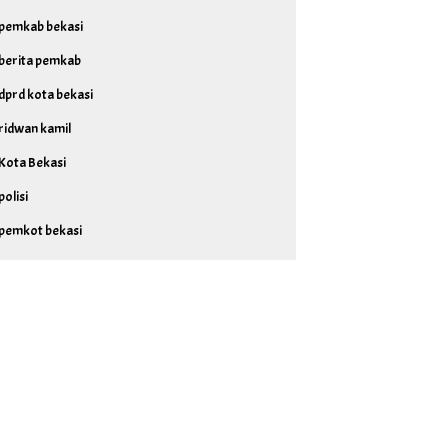
pemkab bekasi
berita pemkab
dprd kota bekasi
ridwan kamil
Kota Bekasi
polisi
pemkot bekasi