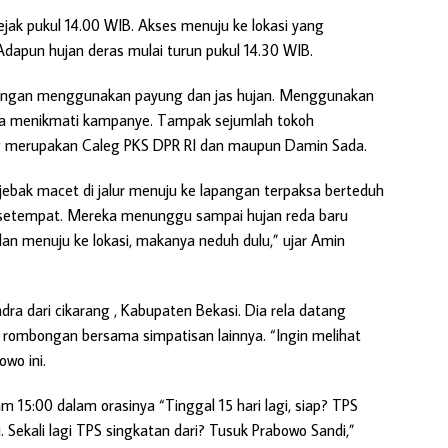
ak pukul 14.00 WIB. Akses menuju ke lokasi yang
dapun hujan deras mulai turun pukul 14.30 WIB.
pangan menggunakan payung dan jas hujan. Menggunakan
ita menikmati kampanye. Tampak sejumlah tokoh
ng merupakan Caleg PKS DPR RI dan maupun Damin Sada.
ebak macet di jalur menuju ke lapangan terpaksa berteduh
k setempat. Mereka menunggu sampai hujan reda baru
lan menuju ke lokasi, makanya neduh dulu,” ujar Amin
ra dari cikarang , Kabupaten Bekasi. Dia rela datang
 rombongan bersama simpatisan lainnya. “Ingin melihat
wo ini.
am 15:00 dalam orasinya “Tinggal 15 hari lagi, siap? TPS
Sekali lagi TPS singkatan dari? Tusuk Prabowo Sandi,”