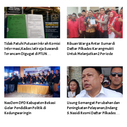
Tidak Patuhi Putusan Inkrah Komisi
Ribuan Warga Antar Sumardi
Informasi,Kades Jatireja Suwandi
Daftar Pilkades Karangmukti
Terancam Digugat di PTUN
Untuk Melanjutkan 2 Periode
Bandung
NasDem DPD Kabupaten Bekasi
Usung Semangat Perubahan dan
Gelar Pendidikan Politik di
Peningkatan Pelayanan,Endang
Kedungwaringin
S.Nasidi Resmi Daftar Pilkades
Tambun