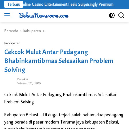
Langsung
Where Online Casino Entertainment Feels Surprisingly Premium
Terbaru
ke
konten
Beranda
kabupaten
kabupaten
Cekcok Mulut Antar Pedagang
Bhabinkamtibmas Selesaikan Problem
Solving
Redaksi
Februari 16, 2019
Cekcok Mulut Antar Pedagang Bhabinkamtibmas Selesaikan
Problem Solving
Kabupaten Bekas
i – Di duga terjadi salah paham,dua pedagang
yang berada di pasar modern Taruma jaya kabupaten Bekasi,