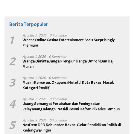
Berita Terpopuler
1
Agustus 7, 2026
0 Komentar
Where Online Casino Entertainment Feels Surprisingly
Premium
2
Agustus 1, 2026
0 Komentar
Warga Diminta Jangan Tergiur Harga Umroh Dan Haji
Murah
3
Agustus 1, 2026
0 Komentar
Musim Kemarau, Okupansi Hotel di Kota Bekasi Masuk
Kategori Positif
4
Agustus 2, 2026
0 Komentar
Usung Semangat Perubahan dan Peningkatan
Pelayanan,Endang S.Nasidi Resmi Daftar Pilkades Tambun
5
Agustus 3, 2026
0 Komentar
NasDem DPD Kabupaten Bekasi Gelar Pendidikan Politik di
Kedungwaringin