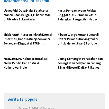
Rekomendasi untuk kamu
Usung Visi Desa Maju, Sejahtera,
Kasus Penganiayaan Pelaku
Mandiri, dan Religius ,H.harun Maju
Anggota DPRD Kab Bekasi di
di Pilkades Sukawijaya
Sidangkan Pengadilan Negeri
Cikarang
Tidak Patuhi Putusan Inkrah Komisi
Ribuan Warga Antar Sumardi
Informasi,Kades Jatireja Suwandi
Daftar Pilkades Karangmukti
Terancam Digugat di PTUN
Untuk Melanjutkan 2 Periode
Bandung
NasDem DPD Kabupaten Bekasi
Usung Semangat Perubahan dan
Gelar Pendidikan Politik di
Peningkatan Pelayanan,Endang
Kedungwaringin
S.Nasidi Resmi Daftar Pilkades
Tambun
Berita Terpopuler
Agustus 7, 2026
0 Komentar