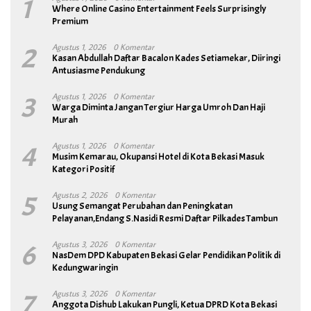
1
Where Online Casino Entertainment Feels Surprisingly
Premium
2
Agustus 1, 2026
0 Komentar
Kasan Abdullah Daftar Bacalon Kades Setiamekar, Diiringi
Antusiasme Pendukung
3
Agustus 1, 2026
0 Komentar
Warga Diminta Jangan Tergiur Harga Umroh Dan Haji
Murah
4
Agustus 1, 2026
0 Komentar
Musim Kemarau, Okupansi Hotel di Kota Bekasi Masuk
Kategori Positif
5
Agustus 2, 2026
0 Komentar
Usung Semangat Perubahan dan Peningkatan
Pelayanan,Endang S.Nasidi Resmi Daftar Pilkades Tambun
6
Agustus 3, 2026
0 Komentar
NasDem DPD Kabupaten Bekasi Gelar Pendidikan Politik di
Kedungwaringin
7
Agustus 3, 2026
0 Komentar
Anggota Dishub Lakukan Pungli, Ketua DPRD Kota Bekasi