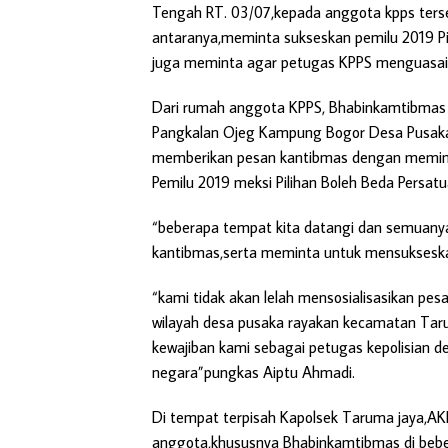
Tengah RT. 03/07,kepada anggota kpps ters
antaranya,meminta sukseskan pemilu 2019 Pil
juga meminta agar petugas KPPS menguasai
Dari rumah anggota KPPS, Bhabinkamtibmas j
Pangkalan Ojeg Kampung Bogor Desa Pusaka 
memberikan pesan kantibmas dengan meminta 
Pemilu 2019 meksi Pilihan Boleh Beda Persat
“beberapa tempat kita datangi dan semuanya 
kantibmas,serta meminta untuk mensukseska
“kami tidak akan lelah mensosialisasikan pe
wilayah desa pusaka rayakan kecamatan Tar
kewajiban kami sebagai petugas kepolisian
negara”pungkas Aiptu Ahmadi.
Di tempat terpisah Kapolsek Taruma jaya
anggota,khususnya Bhabinkamtibmas di bebe