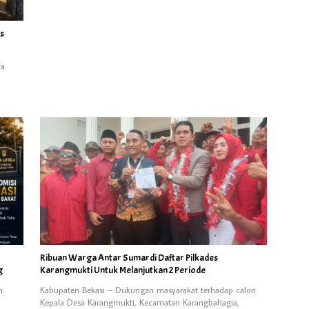
us
ya
Ribuan Warga Antar Sumardi Daftar Pilkades
g
Karangmukti Untuk Melanjutkan 2 Periode
n
Kabupaten Bekasi – Dukungan masyarakat terhadap calon
Kepala Desa Karangmukti, Kecamatan Karangbahagia,