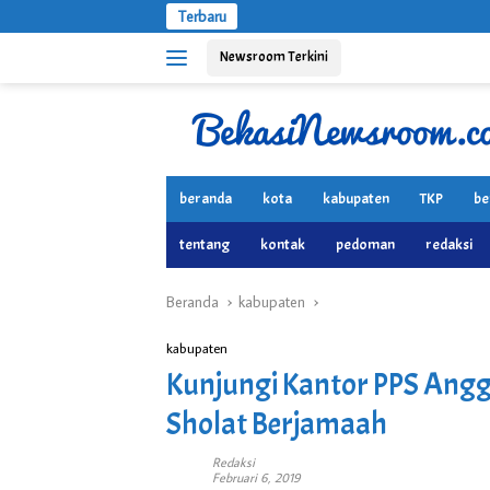
Langsung
Terbaru
ke
Newsroom Terkini
konten
beranda
kota
kabupaten
TKP
be
tentang
kontak
pedoman
redaksi
Beranda
kabupaten
kabupaten
Kunjungi Kantor PPS Angg
Sholat Berjamaah
Redaksi
Februari 6, 2019