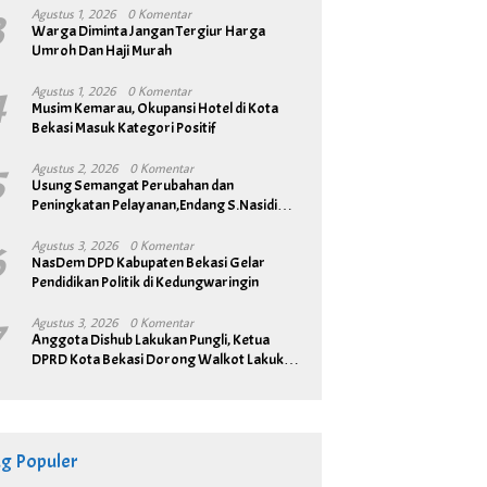
3
Agustus 1, 2026
0 Komentar
Warga Diminta Jangan Tergiur Harga
Umroh Dan Haji Murah
4
Agustus 1, 2026
0 Komentar
Musim Kemarau, Okupansi Hotel di Kota
Bekasi Masuk Kategori Positif
5
Agustus 2, 2026
0 Komentar
Usung Semangat Perubahan dan
Peningkatan Pelayanan,Endang S.Nasidi
Resmi Daftar Pilkades Tambun
6
Agustus 3, 2026
0 Komentar
NasDem DPD Kabupaten Bekasi Gelar
Pendidikan Politik di Kedungwaringin
7
Agustus 3, 2026
0 Komentar
Anggota Dishub Lakukan Pungli, Ketua
DPRD Kota Bekasi Dorong Walkot Lakukan
Pembenahan Menyeluruh
ag Populer