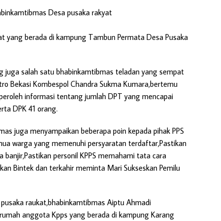
abinkamtibmas Desa pusaka rakyat
at yang berada di kampung Tambun Permata Desa Pusaka
g juga salah satu bhabinkamtibmas teladan yang sempat
tro Bekasi Kombespol Chandra Sukma Kumara,bertemu
peroleh informasi tentang jumlah DPT yang mencapai
rta DPK 41 orang.
bmas juga menyampaikan beberapa poin kepada pihak PPS
emua warga yang memenuhi persyaratan terdaftar,Pastikan
 banjir,Pastikan personil KPPS memahami tata cara
an Bintek dan terkahir meminta Mari Sukseskan Pemilu
a pusaka raukat,bhabinkamtibmas Aiptu Ahmadi
u rumah anggota Kpps yang berada di kampung Karang