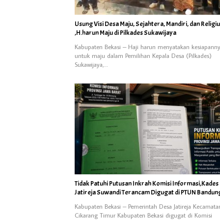
Usung Visi Desa Maju, Sejahtera, Mandiri, dan Religi
,H.harun Maju di Pilkades Sukawijaya
Kabupaten Bekasi – Haji harun menyatakan kesiapann
untuk maju dalam Pemilihan Kepala Desa (Pilkades)
Sukawijaya,…
Tidak Patuhi Putusan Inkrah Komisi Informasi,Kades
Jatireja Suwandi Terancam Digugat di PTUN Bandun
Kabupaten Bekasi – Pemerintah Desa Jatireja Kecamata
Cikarang Timur Kabupaten Bekasi digugat di Komisi