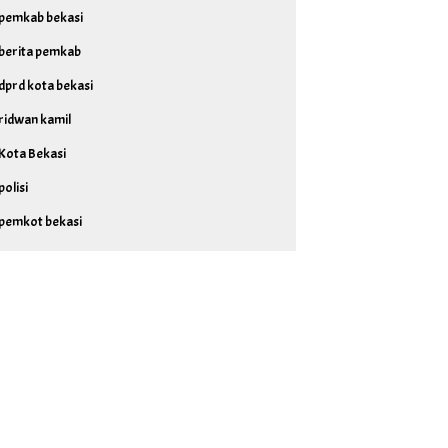
pemkab bekasi
berita pemkab
dprd kota bekasi
ridwan kamil
Kota Bekasi
polisi
pemkot bekasi