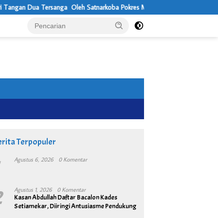
Tersanga Oleh Satnarkoba Pokres Metro Bekasi
Usung Visi Desa Ma
rita Terpopuler
1
Agustus 6, 2026
0 Komentar
2
Agustus 1, 2026
0 Komentar
Kasan Abdullah Daftar Bacalon Kades
Setiamekar, Diiringi Antusiasme Pendukung