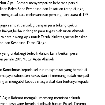
ebut Aiptu Ahmadi menyampaikan beberapa poin di
ihan Boleh Beda Persatuan dan kesatuan tetap di jaga,
 menguasai cara melaksanakan pemungutan suara di TPS.
uga sempat berdialog dengan para tukang ojek di
Rakyat,berbaur dengan para tugas ojek Aiptu Ahmadi
para tukang ojek untuk Tertib lalulintas,mensukseskan
uan dan Kesatuan Tetap Dijaga.
yang di datangi terlebih dahulu kami berikan pesan
n pemilu 2019″tutur Aiptu Ahmadi.
san Kamtibmas kepada seluruh masyarakat yang berada di
uma jaya kabupaten Bekasi,dan ini memang sudah menjadi
 dengan mengabdi kepada masyarakat dan tentunya kepada
,AKP Agus Rohmat mengaku memang meminta seluruh
rapa desa yang berada di wilayah hukum Polsek Taruma