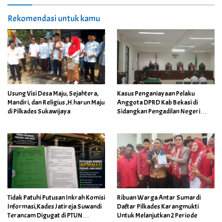
Rekomendasi untuk kamu
Usung Visi Desa Maju, Sejahtera,
Kasus Penganiayaan Pelaku
Mandiri, dan Religius ,H.harun Maju
Anggota DPRD Kab Bekasi di
di Pilkades Sukawijaya
Sidangkan Pengadilan Negeri
Cikarang
Tidak Patuhi Putusan Inkrah Komisi
Ribuan Warga Antar Sumardi
Informasi,Kades Jatireja Suwandi
Daftar Pilkades Karangmukti
Terancam Digugat di PTUN
Untuk Melanjutkan 2 Periode