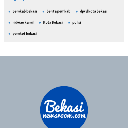
pemkab bekasi
berita pemkab
dprd kota bekasi
ridwan kamil
Kota Bekasi
polisi
pemkot bekasi