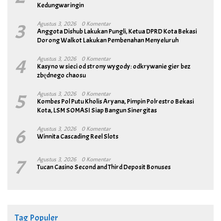
Kedungwaringin
3
Agustus 3, 2026
0 Komentar
Anggota Dishub Lakukan Pungli, Ketua DPRD Kota Bekasi
Dorong Walkot Lakukan Pembenahan Menyeluruh
4
Agustus 3, 2026
0 Komentar
Kasyno w sieci od strony wygody: odkrywanie gier bez
zbędnego chaosu
5
Agustus 3, 2026
0 Komentar
Kombes Pol Putu Kholis Aryana, Pimpin Polrestro Bekasi
Kota, LSM SOMASI Siap Bangun Sinergitas
6
Agustus 3, 2026
0 Komentar
Winnita Cascading Reel Slots
7
Agustus 3, 2026
0 Komentar
Tucan Casino Second and Third Deposit Bonuses
Tag Populer