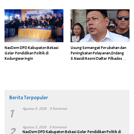
Bandung
NasDem DPD Kabupaten Bekasi
Usung Semangat Perubahan dan
Gelar Pendidikan Politik di
Peningkatan Pelayanan,Endang
Kedungwaringin
S.Nasidi Resmi Daftar Pilkades
Tambun
Berita Terpopuler
1
Agustus 9, 2026
0 Komentar
2
Agustus 3, 2026
0 Komentar
NasDem DPD Kabupaten Bekasi Gelar Pendidikan Politik di