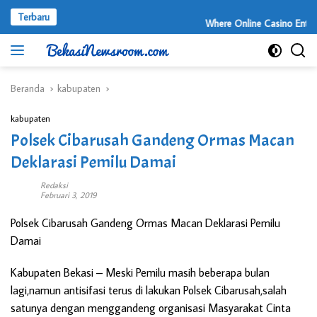
Langsung
Terbaru
ke
Where Online Casino Entertain
konten
Beranda
kabupaten
kabupaten
Polsek Cibarusah Gandeng Ormas Macan
Deklarasi Pemilu Damai
Redaksi
Februari 3, 2019
Polsek Cibarusah Gandeng Ormas Macan Deklarasi Pemilu
Damai
Kabupaten Bekasi
– Meski Pemilu masih beberapa bulan
lagi,namun antisifasi terus di lakukan Polsek Cibarusah,salah
satunya dengan menggandeng organisasi Masyarakat Cinta