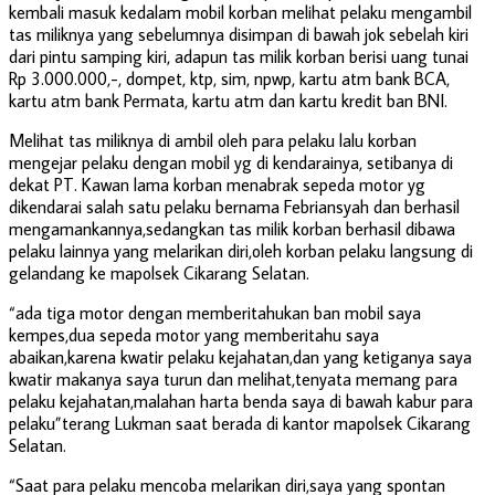
kembali masuk kedalam mobil korban melihat pelaku mengambil
tas miliknya yang sebelumnya disimpan di bawah jok sebelah kiri
dari pintu samping kiri, adapun tas milik korban berisi uang tunai
Rp 3.000.000,-, dompet, ktp, sim, npwp, kartu atm bank BCA,
kartu atm bank Permata, kartu atm dan kartu kredit ban BNI.
Melihat tas miliknya di ambil oleh para pelaku lalu korban
mengejar pelaku dengan mobil yg di kendarainya, setibanya di
dekat PT. Kawan lama korban menabrak sepeda motor yg
dikendarai salah satu pelaku bernama Febriansyah dan berhasil
mengamankannya,sedangkan tas milik korban berhasil dibawa
pelaku lainnya yang melarikan diri,oleh korban pelaku langsung di
gelandang ke mapolsek Cikarang Selatan.
“ada tiga motor dengan memberitahukan ban mobil saya
kempes,dua sepeda motor yang memberitahu saya
abaikan,karena kwatir pelaku kejahatan,dan yang ketiganya saya
kwatir makanya saya turun dan melihat,tenyata memang para
pelaku kejahatan,malahan harta benda saya di bawah kabur para
pelaku”terang Lukman saat berada di kantor mapolsek Cikarang
Selatan.
“Saat para pelaku mencoba melarikan diri,saya yang spontan