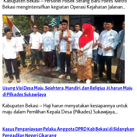
Kabupaten Bekasi – Personel Polsek Serang Baru Polres Metro
Bekasi mengintensifkan kegiatan Operasi Kejahatan Jalanan…
Usung Visi Desa Maju, Sejahtera, Mandiri, dan Religius ,H.harun Maju
di Pilkades Sukawijaya
Kabupaten Bekasi – Haji harun menyatakan kesiapannya untuk
maju dalam Pemilihan Kepala Desa (Pilkades) Sukawijaya,…
Kasus Penganiayaan Pelaku Anggota DPRD Kab Bekasi di Sidangkan
Pengadilan Negeri Cikarang