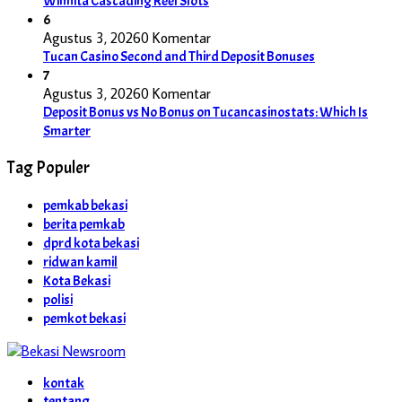
Winnita Cascading Reel Slots
6
Agustus 3, 2026
0 Komentar
Tucan Casino Second and Third Deposit Bonuses
7
Agustus 3, 2026
0 Komentar
Deposit Bonus vs No Bonus on Tucancasinostats: Which Is
Smarter
Tag Populer
pemkab bekasi
berita pemkab
dprd kota bekasi
ridwan kamil
Kota Bekasi
polisi
pemkot bekasi
kontak
tentang