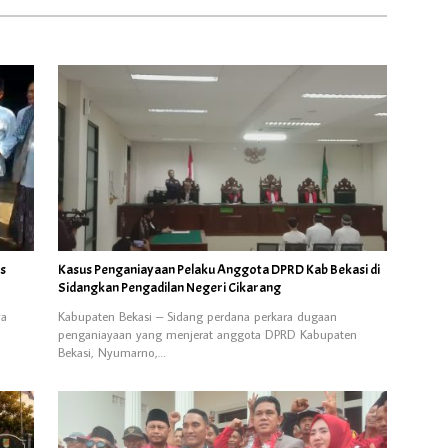
us
Kasus Penganiayaan Pelaku Anggota DPRD Kab Bekasi di
Sidangkan Pengadilan Negeri Cikarang
ya
Kabupaten Bekasi – Sidang perdana perkara dugaan
penganiayaan yang menjerat anggota DPRD Kabupaten
Bekasi, Nyumarno,…