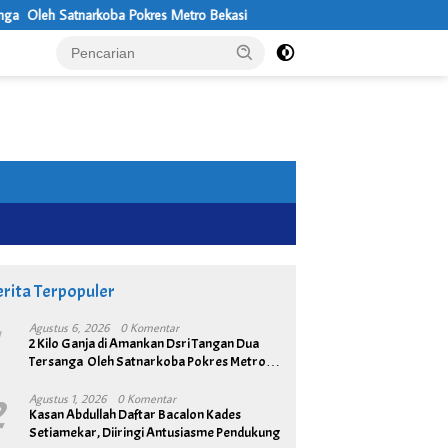
oba Pokres Metro Bekasi
Usung Visi Desa Maju, Sejahtera, Mandiri
rita Terpopuler
1
Agustus 6, 2026
0 Komentar
2 Kilo Ganja di Amankan Dsri Tangan Dua
Tersanga Oleh Satnarkoba Pokres Metro
Bekasi
2
Agustus 1, 2026
0 Komentar
Kasan Abdullah Daftar Bacalon Kades
Setiamekar, Diiringi Antusiasme Pendukung