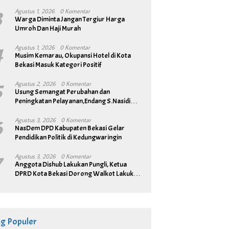
3
Agustus 1, 2026
0 Komentar
Warga Diminta Jangan Tergiur Harga
Umroh Dan Haji Murah
4
Agustus 1, 2026
0 Komentar
Musim Kemarau, Okupansi Hotel di Kota
Bekasi Masuk Kategori Positif
5
Agustus 2, 2026
0 Komentar
Usung Semangat Perubahan dan
Peningkatan Pelayanan,Endang S.Nasidi
Resmi Daftar Pilkades Tambun
6
Agustus 3, 2026
0 Komentar
NasDem DPD Kabupaten Bekasi Gelar
Pendidikan Politik di Kedungwaringin
7
Agustus 3, 2026
0 Komentar
Anggota Dishub Lakukan Pungli, Ketua
DPRD Kota Bekasi Dorong Walkot Lakukan
Pembenahan Menyeluruh
ag Populer