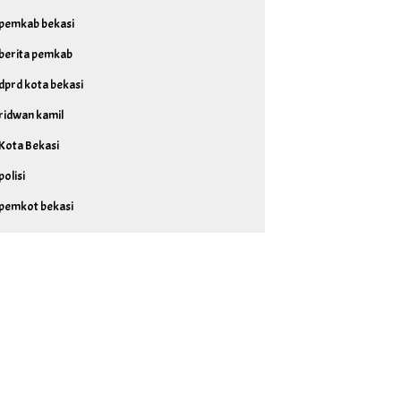
pemkab bekasi
berita pemkab
dprd kota bekasi
ridwan kamil
Kota Bekasi
polisi
pemkot bekasi