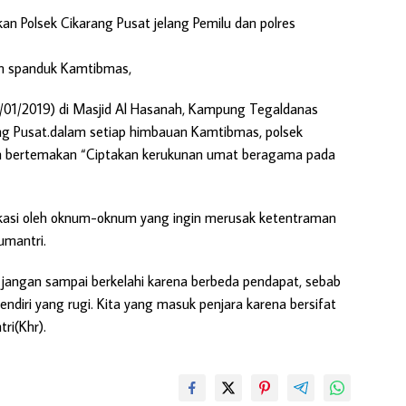
an Polsek Cikarang Pusat jelang Pemilu dan polres
an spanduk Kamtibmas,
5/01/2019) di Masjid Al Hasanah, Kampung Tegaldanas
g Pusat.dalam setiap himbauan Kamtibmas, polsek
n bertemakan “Ciptakan kerukunan umat beragama pada
kasi oleh oknum-oknum yang ingin merusak ketentraman
umantri.
ita jangan sampai berkelahi karena berbeda pendapat, sebab
endiri yang rugi. Kita yang masuk penjara karena bersifat
ri(Khr).