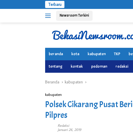
Langsung
Terbaru
ke
Newsroom Terkini
konten
beranda
kota
kabupaten
TKP
be
tentang
kontak
pedoman
redaksi
Beranda
kabupaten
kabupaten
Polsek Cikarang Pusat Be
Pilpres
Redaksi
Januari 26, 2019