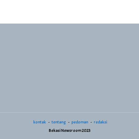
kontak
tentang
pedoman
redaksi
Bekasi Newsroom 2023