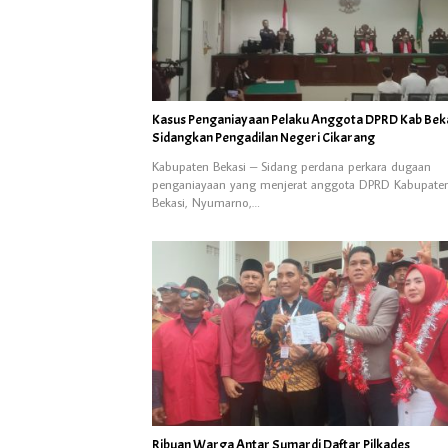
Kasus Penganiayaan Pelaku Anggota DPRD Kab Beka
Sidangkan Pengadilan Negeri Cikarang
Kabupaten Bekasi – Sidang perdana perkara dugaan
penganiayaan yang menjerat anggota DPRD Kabupate
Bekasi, Nyumarno,…
Ribuan Warga Antar Sumardi Daftar Pilkades