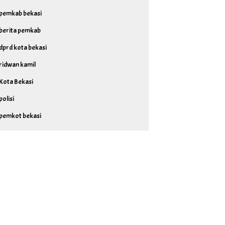
pemkab bekasi
berita pemkab
dprd kota bekasi
ridwan kamil
Kota Bekasi
polisi
pemkot bekasi