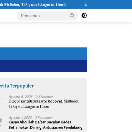
Τέλη και Ελάχιστα Ποσά
Energy casino VIP születésnapi és évford
rita Terpopuler
1
Agustus 6, 2026
0 Komentar
Πώς να καταθέσετε στο Robocat: Μέθοδοι,
Τέλη και Ελάχιστα Ποσά
2
Agustus 1, 2026
0 Komentar
Kasan Abdullah Daftar Bacalon Kades
Setiamekar, Diiringi Antusiasme Pendukung