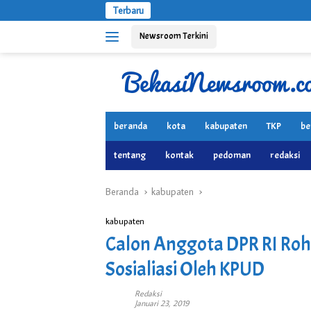
Langsung
Terbaru
ke
Newsroom Terkini
konten
beranda
kota
kabupaten
TKP
be
tentang
kontak
pedoman
redaksi
Beranda
kabupaten
kabupaten
Calon Anggota DPR RI Roh
Sosialiasi Oleh KPUD
Redaksi
Januari 23, 2019