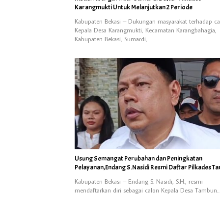
Karangmukti Untuk Melanjutkan 2 Periode
Kabupaten Bekasi – Dukungan masyarakat terhadap ca
Kepala Desa Karangmukti, Kecamatan Karangbahagia,
Kabupaten Bekasi, Sumardi,…
Usung Semangat Perubahan dan Peningkatan
Pelayanan,Endang S.Nasidi Resmi Daftar Pilkades T
Kabupaten Bekasi – Endang S. Nasidi, S.H., resmi
mendaftarkan diri sebagai calon Kepala Desa Tambun