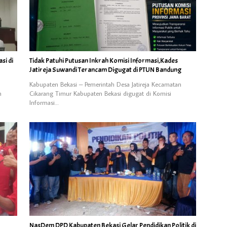
si di
Tidak Patuhi Putusan Inkrah Komisi Informasi,Kades
Jatireja Suwandi Terancam Digugat di PTUN Bandung
Kabupaten Bekasi – Pemerintah Desa Jatireja Kecamatan
n
Cikarang Timur Kabupaten Bekasi digugat di Komisi
Informasi…
NasDem DPD Kabupaten Bekasi Gelar Pendidikan Politik di