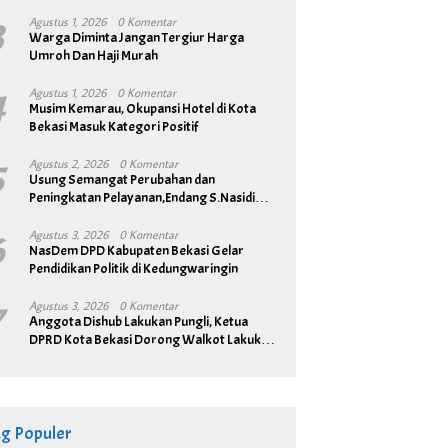
3
Agustus 1, 2026
0 Komentar
Warga Diminta Jangan Tergiur Harga
Umroh Dan Haji Murah
4
Agustus 1, 2026
0 Komentar
Musim Kemarau, Okupansi Hotel di Kota
Bekasi Masuk Kategori Positif
5
Agustus 2, 2026
0 Komentar
Usung Semangat Perubahan dan
Peningkatan Pelayanan,Endang S.Nasidi
Resmi Daftar Pilkades Tambun
6
Agustus 3, 2026
0 Komentar
NasDem DPD Kabupaten Bekasi Gelar
Pendidikan Politik di Kedungwaringin
7
Agustus 3, 2026
0 Komentar
Anggota Dishub Lakukan Pungli, Ketua
DPRD Kota Bekasi Dorong Walkot Lakukan
Pembenahan Menyeluruh
ag Populer