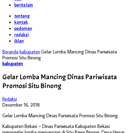
berita lain
tentang
kontak
pedoman
redaksi
Iklan
Beranda
kabupaten
Gelar Lomba Mancing Dinas Pariwisata
Promosi Situ Binong
kabupaten
Gelar Lomba Mancing Dinas Pariwisata
Promosi Situ Binong
Redaksi
Desember 16, 2018
Gelar Lomba Mancing Dinas Pariwisata Promosi Situ Binong
Kabupaten Bekasi – Dinas Pariwisata Kabupaten Bekasi
menggelar lomba memancing di Situ Rawa Binong, Desa Hegar