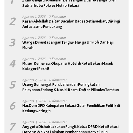
1
2 Kilo Ganja di Amankan Dsri Tangan Dua Tersanga Oleh
Satnarkoba Pokres Metro Bekasi
2
Agustus 1, 2026
0 Komentar
Kasan Abdullah Daftar Bacalon Kades Setiamekar, Diiringi
Antusiasme Pendukung
3
Agustus 1, 2026
0 Komentar
Warga Diminta Jangan Tergiur Harga Umroh Dan Haji
Murah
4
Agustus 1, 2026
0 Komentar
Musim Kemarau, Okupansi Hotel di Kota Bekasi Masuk
Kategori Positif
5
Agustus 2, 2026
0 Komentar
Usung Semangat Perubahan dan Peningkatan
Pelayanan,Endang S.Nasidi Resmi Daftar Pilkades Tambun
6
Agustus 3, 2026
0 Komentar
NasDem DPD Kabupaten Bekasi Gelar Pendidikan Politik di
Kedungwaringin
7
Agustus 3, 2026
0 Komentar
Anggota Dishub Lakukan Pungli, Ketua DPRD Kota Bekasi
Dorong Walkot Lakukan Pembenahan Menyeluruh