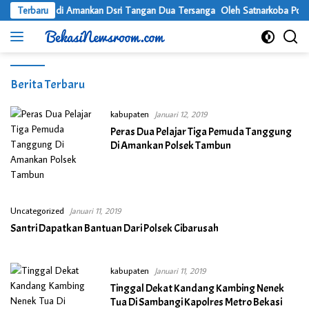
Langsung
 Kilo Ganja di Amankan Dsri Tangan Dua Tersanga Oleh Satnarkoba Pokres
Terbaru
ke
konten
Bekasi
Berita Terbaru
Newsroom
kabupaten
Januari 12, 2019
Peras Dua Pelajar Tiga Pemuda Tanggung
Di Amankan Polsek Tambun
Uncategorized
Januari 11, 2019
Santri Dapatkan Bantuan Dari Polsek Cibarusah
kabupaten
Januari 11, 2019
Tinggal Dekat Kandang Kambing Nenek
Tua Di Sambangi Kapolres Metro Bekasi