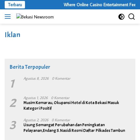
Langsung
Terbaru
Where Online Casino Entertainment Feels 
ke
konten
Iklan
Berita Terpopuler
1
Agustus 8, 2026
0 Komentar
2
Agustus 1, 2026
0 Komentar
Musim Kemarau, Okupansi Hotel di Kota Bekasi Masuk
Kategori Positif
3
Agustus 2, 2026
0 Komentar
Usung Semangat Perubahan dan Peningkatan
Pelayanan,Endang S.Nasidi Resmi Daftar Pilkades Tambun