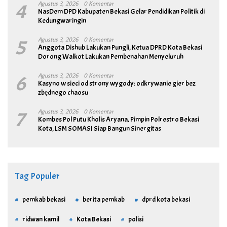
4
Agustus 3, 2026
0 Komentar
NasDem DPD Kabupaten Bekasi Gelar Pendidikan Politik di
Kedungwaringin
5
Agustus 3, 2026
0 Komentar
Anggota Dishub Lakukan Pungli, Ketua DPRD Kota Bekasi
Dorong Walkot Lakukan Pembenahan Menyeluruh
6
Agustus 3, 2026
0 Komentar
Kasyno w sieci od strony wygody: odkrywanie gier bez
zbędnego chaosu
7
Agustus 3, 2026
0 Komentar
Kombes Pol Putu Kholis Aryana, Pimpin Polrestro Bekasi
Kota, LSM SOMASI Siap Bangun Sinergitas
Tag Populer
pemkab bekasi
berita pemkab
dprd kota bekasi
ridwan kamil
Kota Bekasi
polisi