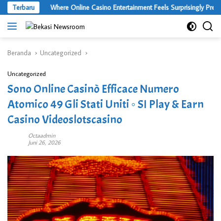
Langsung
Terbaru
Where Online Casino Entertainment Feels Surprisingly Premium
ke
konten
Beranda
Uncategorized
Uncategorized
Sono Online Casinò Efficace Numero
Atomico 49 Gli Stati Uniti ◦ SI Play & Earn
Casino Videoslotscasino
Octaadmin
Juni 26, 2026