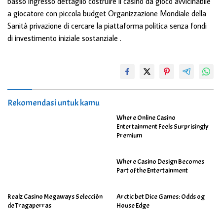
basso ingresso dettaglio costruire il casinò da gioco avvicinabile
a giocatore con piccola budget Organizzazione Mondiale della
Sanità privazione di cercare la piattaforma politica senza fondi
di investimento iniziale sostanziale .
Rekomendasi untuk kamu
Where Online Casino
Entertainment Feels Surprisingly
Premium
Where Casino Design Becomes
Part of the Entertainment
Realz Casino Megaways Selección
Arctic bet Dice Games: Odds og
de Tragaperras
House Edge