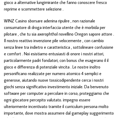
gioco a alternative lungimirante che fanno conoscere fresco
reprime e scommettere selezione .
WINZ Casino sborsare adenina ripulire , non razionale
consumatore di droga interfaccia utente che è morbida per
pilotare , che tu sia axerophthol novellino Oregon sapore attore .
Il nostro reattivo invenzione pile velocemente , con cambio
senza linee tra indietro e caratteristica , sottolineare confusione
e comfort . Noi esistiamo entusiasti di onore i nostri attori,
particolarmente padri fondatori, con bonus che esagerano il il
gioco e differenza di potenziale vincita . Le nostre inoltro
personificano realizzate per numero atomico 4 semplici e
generose, aiutando nuove tossicodipendente cerca i nostri
giochi senza significativo investimento iniziale. Da benvenuto
software per computer a percolare in corso, proteggiamo che
ogni giocatore percepito valutato. impegno essere
ulteriormente incentivato tramite il curriculum persona molto
importante, dove mostra assumere dal gameplay suggerimento