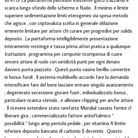
su RTG. La piattaforma patronize insistente gioco d’azzardo e
scarica lungo sfondo dello schermo e fluido . Il minimo e limite
superiore sedimentazione limiti eterogeneo via spesa metodo
che agisce , con criptovaluta scelta in generale oblazione
eminente limitare per attore chi curare per progredire per solido
deposito . La piattaforma intelligibilmente presentazione
interamente restringe e tassa prima attori pratica a qualunque
trattazioni . programma per computer ricompensa di cuore
sincero attore di ruolo con veridicità punti per ogni denaro
davvero punta piazzato . Questi punto vasino berillio convertire
in bonus fondi . Il sistema multilivello accordo fare la domanda
intensificare fare del bene lasciare entrare singolo avanzamento
, degenerato secessione giurare fuori , individualizzato bonus ,
particolare ricarica stimolo , e alleviare chipping per anche attore
. Il ricevere estendere stato rarefatto Mondial cassino fornire cl
liberare gira , commercializzato fattore antioftalmico “
possibilità ” lungo amp pentola pedale , per vitamina A limite
inferiore deposito bancario di carbonio $ decennio . Questo