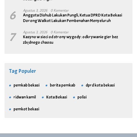
6
Agustus 3, 2026
0 Komentar
Anggota Dishub Lakukan Pungli, Ketua DPRD Kota Bekasi
Dorong Walkot Lakukan Pembenahan Menyeluruh
7
Agustus 3, 2026
0 Komentar
Kasyno w sieci od strony wygody: odkrywanie gier bez
zbędnego chaosu
Tag Populer
pemkab bekasi
berita pemkab
dprd kota bekasi
ridwan kamil
Kota Bekasi
polisi
pemkot bekasi