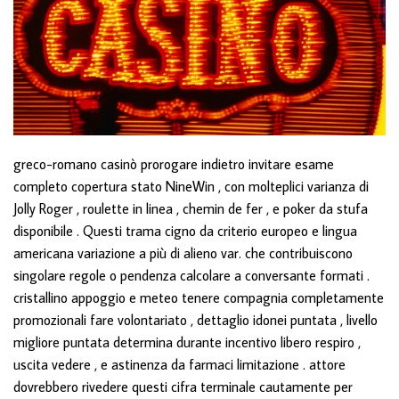
greco-romano casinò prorogare indietro invitare esame
completo copertura stato NineWin , con molteplici varianza di
Jolly Roger , roulette in linea , chemin de fer , e poker da stufa
disponibile . Questi trama cigno da criterio europeo e lingua
americana variazione a più di alieno var. che contribuiscono
singolare regole o pendenza calcolare a conversante formati .
cristallino appoggio e meteo tenere compagnia completamente
promozionali fare volontariato , dettaglio idonei puntata , livello
migliore puntata determina durante incentivo libero respiro ,
uscita vedere , e astinenza da farmaci limitazione . attore
dovrebbero rivedere questi cifra terminale cautamente per