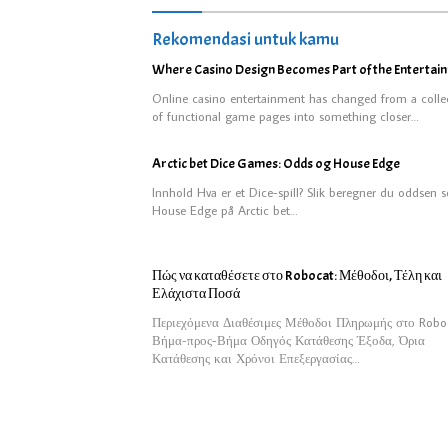
Rekomendasi untuk kamu
Where Casino Design Becomes Part of the Entertai
Online casino entertainment has changed from a colle
of functional game pages into something closer…
Arctic bet Dice Games: Odds og House Edge
Innhold Hva er et Dice-spill? Slik beregner du oddsen s
House Edge på Arctic bet…
Πώς να καταθέσετε στο Robocat: Μέθοδοι, Τέλη και
Ελάχιστα Ποσά
Περιεχόμενα Διαθέσιμες Μέθοδοι Πληρωμής στο Robo
Βήμα-προς-Βήμα Οδηγός Κατάθεσης Έξοδα, Όρια
Κατάθεσης και Χρόνοι Επεξεργασίας…