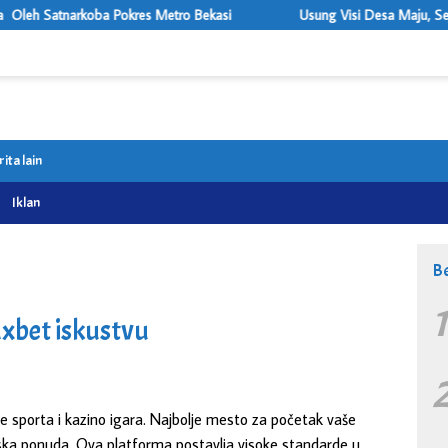
h Satnarkoba Pokres Metro Bekasi
Usung Visi Desa Maju, Sejahter
rita lain
Iklan
Be
axbet iskustvu
lje sporta i kazino igara. Najbolje mesto za početak vaše
ka ponuda. Ova platforma postavlja visoke standarde u