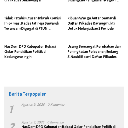
di Pilkades Sukawijaya
Sidangkan Pengadilan Negeri
Cikarang
Tidak Patuhi Putusan Inkrah Komisi
Ribuan Warga Antar Sumardi
Informasi,Kades Jatireja Suwandi
Daftar Pilkades Karangmukti
Terancam Digugat di PTUN
Untuk Melanjutkan 2 Periode
Bandung
NasDem DPD Kabupaten Bekasi
Usung Semangat Perubahan dan
Gelar Pendidikan Politik di
Peningkatan Pelayanan,Endang
Kedungwaringin
S.Nasidi Resmi Daftar Pilkades
Tambun
Berita Terpopuler
1
Agustus 9, 2026
0 Komentar
2
Agustus 3, 2026
0 Komentar
NasDem DPD Kabupaten Bekasi Gelar Pendidikan Politik di