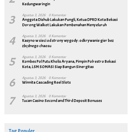
Kedungwaringin
3
Agustus 3, 2026
0 Komentar
Anggota Dishub Lakukan Pungli, Ketua DPRD Kota Bekasi
Dorong Walkot Lakukan Pembenahan Menyeluruh
4
Agustus 3, 2026
0 Komentar
Kasyno w sieci od strony wygody: odkrywanie gier bez
zbędnego chaosu
5
Agustus 3, 2026
0 Komentar
Kombes Pol Putu Kholis Aryana, Pimpin Polrestro Bekasi
Kota, LSM SOMASI Siap Bangun Sinergitas
6
Agustus 3, 2026
0 Komentar
Winnita Cascading Reel Slots
7
Agustus 3, 2026
0 Komentar
Tucan Casino Second and Third Deposit Bonuses
Tag Populer