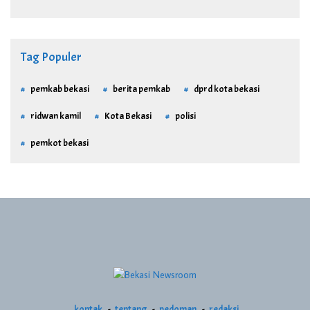
Tag Populer
pemkab bekasi
berita pemkab
dprd kota bekasi
ridwan kamil
Kota Bekasi
polisi
pemkot bekasi
kontak
tentang
pedoman
redaksi