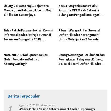
Usung Visi Desa Maju, Sejahtera,
Kasus Penganiayaan Pelaku
Mandiri, dan Religius ,H.harun Maju
Anggota DPRD Kab Bekasi di
di Pilkades Sukawijaya
Sidangkan Pengadilan Negeri
Cikarang
Tidak Patuhi Putusan Inkrah Komisi
Ribuan Warga Antar Sumardi
Informasi,Kades Jatireja Suwandi
Daftar Pilkades Karangmukti
Terancam Digugat di PTUN
Untuk Melanjutkan 2 Periode
Bandung
NasDem DPD Kabupaten Bekasi
Usung Semangat Perubahan dan
Gelar Pendidikan Politik di
Peningkatan Pelayanan,Endang
Kedungwaringin
S.Nasidi Resmi Daftar Pilkades
Tambun
Berita Terpopuler
1
Agustus 7, 2026
0 Komentar
Where Online Casino Entertainment Feels Surprisingly