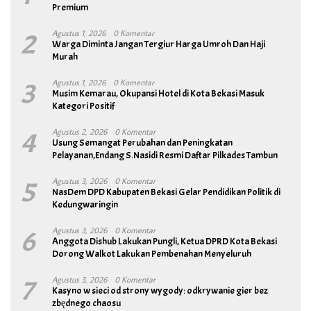
Premium
2
Agustus 1, 2026
0 Komentar
Warga Diminta Jangan Tergiur Harga Umroh Dan Haji
Murah
3
Agustus 1, 2026
0 Komentar
Musim Kemarau, Okupansi Hotel di Kota Bekasi Masuk
Kategori Positif
4
Agustus 2, 2026
0 Komentar
Usung Semangat Perubahan dan Peningkatan
Pelayanan,Endang S.Nasidi Resmi Daftar Pilkades Tambun
5
Agustus 3, 2026
0 Komentar
NasDem DPD Kabupaten Bekasi Gelar Pendidikan Politik di
Kedungwaringin
6
Agustus 3, 2026
0 Komentar
Anggota Dishub Lakukan Pungli, Ketua DPRD Kota Bekasi
Dorong Walkot Lakukan Pembenahan Menyeluruh
7
Agustus 3, 2026
0 Komentar
Kasyno w sieci od strony wygody: odkrywanie gier bez
zbędnego chaosu