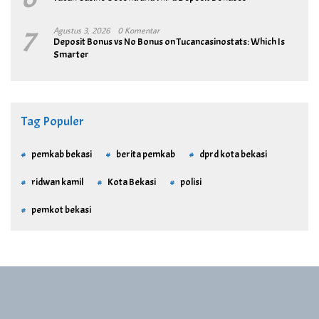
7
Agustus 3, 2026
0 Komentar
Deposit Bonus vs No Bonus on Tucancasinostats: Which Is
Smarter
Tag Populer
pemkab bekasi
berita pemkab
dprd kota bekasi
ridwan kamil
Kota Bekasi
polisi
pemkot bekasi