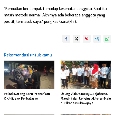
“Kemudian berdampak terhadap kesehatan anggota. Saat itu
masih metode normal. Akhirnya ada beberapa anggota yang
positif, termasuk saya,” pungkas Gana(khr).
Rekomendasi untuk kamu
Polsek Serang Baru Intensifkan
Usung Visi Desa Maju, Sejahtera,
OKJ di Jalur Perbatasan
Mandiri, dan Religius ,H.harun Maju
di Pilkades Sukawijaya