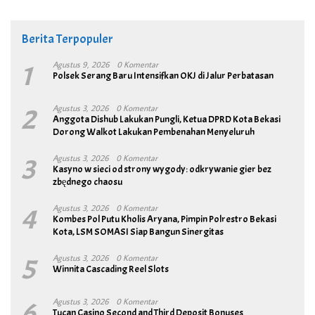
Berita Terpopuler
1
Agustus 9, 2026
0 Komentar
Polsek Serang Baru Intensifkan OKJ di Jalur Perbatasan
2
Agustus 3, 2026
0 Komentar
Anggota Dishub Lakukan Pungli, Ketua DPRD Kota Bekasi
Dorong Walkot Lakukan Pembenahan Menyeluruh
3
Agustus 3, 2026
0 Komentar
Kasyno w sieci od strony wygody: odkrywanie gier bez
zbędnego chaosu
4
Agustus 3, 2026
0 Komentar
Kombes Pol Putu Kholis Aryana, Pimpin Polrestro Bekasi
Kota, LSM SOMASI Siap Bangun Sinergitas
5
Agustus 3, 2026
0 Komentar
Winnita Cascading Reel Slots
6
Agustus 3, 2026
0 Komentar
Tucan Casino Second and Third Deposit Bonuses