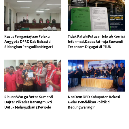
Kasus Penganiayaan Pelaku
Tidak Patuhi Putusan Inkrah Komisi
Anggota DPRD Kab Bekasi di
Informasi,Kades Jatireja Suwandi
Sidangkan Pengadilan Negeri
Terancam Digugat di PTUN
Cikarang
Bandung
Ribuan Warga Antar Sumardi
NasDem DPD Kabupaten Bekasi
Daftar Pilkades Karangmukti
Gelar Pendidikan Politik di
Untuk Melanjutkan 2 Periode
Kedungwaringin