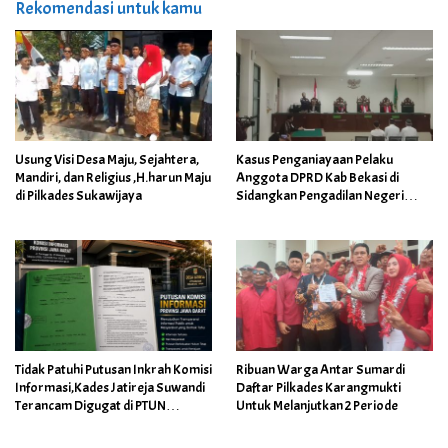
Rekomendasi untuk kamu
Usung Visi Desa Maju, Sejahtera,
Kasus Penganiayaan Pelaku
Mandiri, dan Religius ,H.harun Maju
Anggota DPRD Kab Bekasi di
di Pilkades Sukawijaya
Sidangkan Pengadilan Negeri
Cikarang
Tidak Patuhi Putusan Inkrah Komisi
Ribuan Warga Antar Sumardi
Informasi,Kades Jatireja Suwandi
Daftar Pilkades Karangmukti
Terancam Digugat di PTUN
Untuk Melanjutkan 2 Periode
Bandung