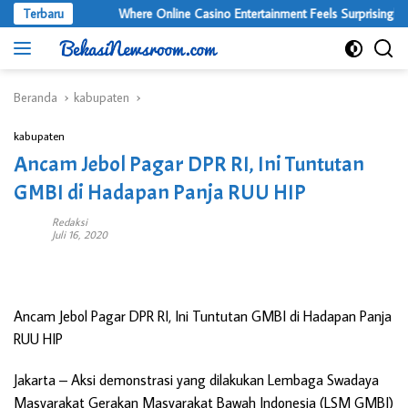
Langsung
Terbaru
Where Online Casino Entertainment Feels Surprisingly Pre
ke
konten
Beranda
kabupaten
kabupaten
Ancam Jebol Pagar DPR RI, Ini Tuntutan
GMBI di Hadapan Panja RUU HIP
Redaksi
Juli 16, 2020
Ancam Jebol Pagar DPR RI, Ini Tuntutan GMBI di Hadapan Panja
RUU HIP
Jakarta
– Aksi demonstrasi yang dilakukan Lembaga Swadaya
Masyarakat Gerakan Masyarakat Bawah Indonesia (LSM GMBI)