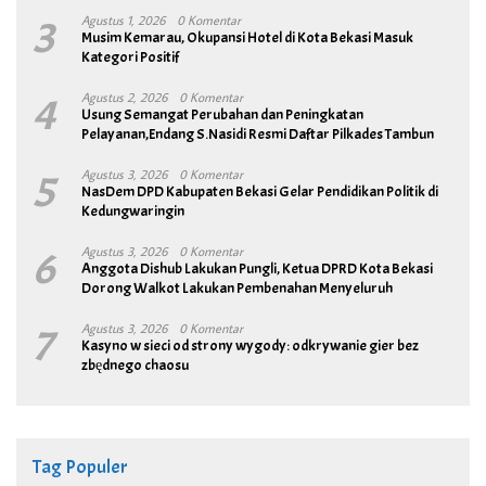
3
Agustus 1, 2026
0 Komentar
Musim Kemarau, Okupansi Hotel di Kota Bekasi Masuk
Kategori Positif
4
Agustus 2, 2026
0 Komentar
Usung Semangat Perubahan dan Peningkatan
Pelayanan,Endang S.Nasidi Resmi Daftar Pilkades Tambun
5
Agustus 3, 2026
0 Komentar
NasDem DPD Kabupaten Bekasi Gelar Pendidikan Politik di
Kedungwaringin
6
Agustus 3, 2026
0 Komentar
Anggota Dishub Lakukan Pungli, Ketua DPRD Kota Bekasi
Dorong Walkot Lakukan Pembenahan Menyeluruh
7
Agustus 3, 2026
0 Komentar
Kasyno w sieci od strony wygody: odkrywanie gier bez
zbędnego chaosu
Tag Populer