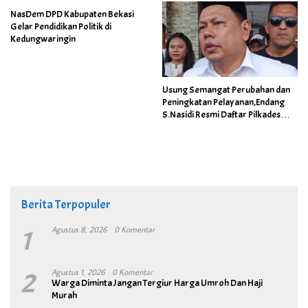
NasDem DPD Kabupaten Bekasi
Gelar Pendidikan Politik di
Kedungwaringin
Usung Semangat Perubahan dan
Peningkatan Pelayanan,Endang
S.Nasidi Resmi Daftar Pilkades
Tambun
Berita Terpopuler
1
Agustus 8, 2026
0 Komentar
2
Agustus 1, 2026
0 Komentar
Warga Diminta Jangan Tergiur Harga Umroh Dan Haji
Murah