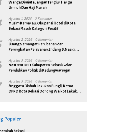
3
Warga Diminta Jangan Tergiur Harga
Umroh Dan Haji Murah
4
Agustus 1, 2026
0 Komentar
Musim Kemarau, Okupansi Hotel di Kota
Bekasi Masuk Kategori Positif
5
Agustus 2, 2026
0 Komentar
Usung Semangat Perubahan dan
Peningkatan Pelayanan,Endang S.Nasidi
Resmi Daftar Pilkades Tambun
6
Agustus 3, 2026
0 Komentar
NasDem DPD Kabupaten Bekasi Gelar
Pendidikan Politik di Kedungwaringin
7
Agustus 3, 2026
0 Komentar
Anggota Dishub Lakukan Pungli, Ketua
DPRD Kota Bekasi Dorong Walkot Lakukan
Pembenahan Menyeluruh
ag Populer
pemkab bekasi