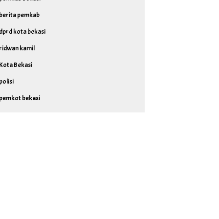
berita pemkab
dprd kota bekasi
ridwan kamil
Kota Bekasi
polisi
pemkot bekasi