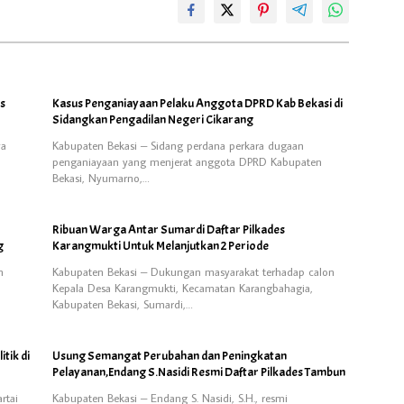
us
Kasus Penganiayaan Pelaku Anggota DPRD Kab Bekasi di
Sidangkan Pengadilan Negeri Cikarang
ya
Kabupaten Bekasi – Sidang perdana perkara dugaan
penganiayaan yang menjerat anggota DPRD Kabupaten
Bekasi, Nyumarno,…
Ribuan Warga Antar Sumardi Daftar Pilkades
g
Karangmukti Untuk Melanjutkan 2 Periode
n
Kabupaten Bekasi – Dukungan masyarakat terhadap calon
Kepala Desa Karangmukti, Kecamatan Karangbahagia,
Kabupaten Bekasi, Sumardi,…
tik di
Usung Semangat Perubahan dan Peningkatan
Pelayanan,Endang S.Nasidi Resmi Daftar Pilkades Tambun
rtai
Kabupaten Bekasi – Endang S. Nasidi, S.H., resmi