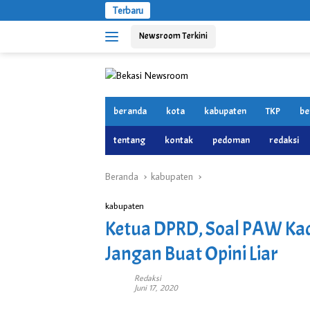
Langsung
Terbaru
ke
Newsroom Terkini
konten
beranda
kota
kabupaten
TKP
be
tentang
kontak
pedoman
redaksi
Beranda
kabupaten
kabupaten
Ketua DPRD, Soal PAW Kad
Jangan Buat Opini Liar
Redaksi
Juni 17, 2020