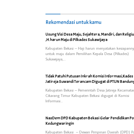
Rekomendasi untuk kamu
Usung Visi Desa Maju, Sejahtera, Mandiri, dan Religi
,H.harun Maju di Pilkades Sukawijaya
Kabupaten Bekasi – Haji harun menyatakan kesiapann
untuk maju dalam Pemilihan Kepala Desa (Pilkades)
Sukawijaya,…
Tidak Patuhi Putusan Inkrah Komisi Informasi,Kades
Jatireja Suwandi Terancam Digugat di PTUN Bandun
Kabupaten Bekasi – Pemerintah Desa Jatireja Kecamata
Cikarang Timur Kabupaten Bekasi digugat di Komisi
Informasi…
NasDem DPD Kabupaten Bekasi Gelar Pendidikan Poli
Kedungwaringin
Kabupaten Bekasi – Dewan Pimpinan Daerah (DPD) Pa