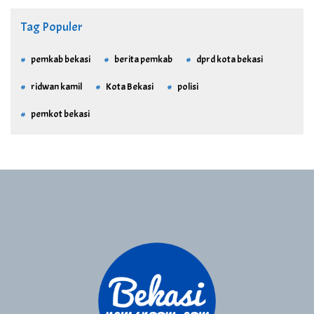
Tag Populer
pemkab bekasi
berita pemkab
dprd kota bekasi
ridwan kamil
Kota Bekasi
polisi
pemkot bekasi