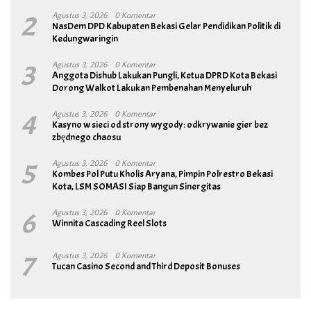
2
Agustus 3, 2026
0 Komentar
NasDem DPD Kabupaten Bekasi Gelar Pendidikan Politik di
Kedungwaringin
3
Agustus 3, 2026
0 Komentar
Anggota Dishub Lakukan Pungli, Ketua DPRD Kota Bekasi
Dorong Walkot Lakukan Pembenahan Menyeluruh
4
Agustus 3, 2026
0 Komentar
Kasyno w sieci od strony wygody: odkrywanie gier bez
zbędnego chaosu
5
Agustus 3, 2026
0 Komentar
Kombes Pol Putu Kholis Aryana, Pimpin Polrestro Bekasi
Kota, LSM SOMASI Siap Bangun Sinergitas
6
Agustus 3, 2026
0 Komentar
Winnita Cascading Reel Slots
7
Agustus 3, 2026
0 Komentar
Tucan Casino Second and Third Deposit Bonuses