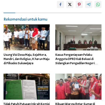
Rekomendasi untuk kamu
Usung Visi Desa Maju, Sejahtera,
Kasus Penganiayaan Pelaku
Mandiri, dan Religius ,H.harun Maju
Anggota DPRD Kab Bekasi di
di Pilkades Sukawijaya
Sidangkan Pengadilan Negeri
Cikarang
Tidak Patuhi Putusan Inkrah Komisi
Ribuan Warga Antar Sumardi