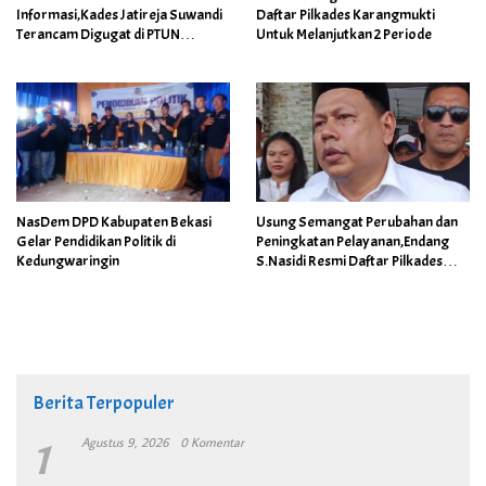
Informasi,Kades Jatireja Suwandi
Daftar Pilkades Karangmukti
Terancam Digugat di PTUN
Untuk Melanjutkan 2 Periode
Bandung
NasDem DPD Kabupaten Bekasi
Usung Semangat Perubahan dan
Gelar Pendidikan Politik di
Peningkatan Pelayanan,Endang
Kedungwaringin
S.Nasidi Resmi Daftar Pilkades
Tambun
Berita Terpopuler
1
Agustus 9, 2026
0 Komentar