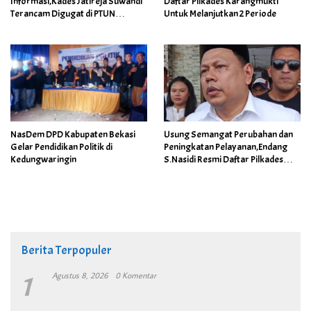
Informasi,Kades Jatireja Suwandi
Daftar Pilkades Karangmukti
Terancam Digugat di PTUN
Untuk Melanjutkan 2 Periode
Bandung
NasDem DPD Kabupaten Bekasi
Usung Semangat Perubahan dan
Gelar Pendidikan Politik di
Peningkatan Pelayanan,Endang
Kedungwaringin
S.Nasidi Resmi Daftar Pilkades
Tambun
Berita Terpopuler
1
Agustus 8, 2026
0 Komentar