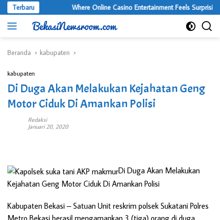
Langsung
Terbaru
Where Online Casino Entertainment Feels Surprisingly 
ke
konten
Beranda
kabupaten
kabupaten
Di Duga Akan Melakukan Kejahatan Geng
Motor Ciduk Di Amankan Polisi
Redaksi
Januari 20, 2020
Di Duga Akan Melakukan
Kejahatan Geng Motor Ciduk Di Amankan Polisi
Kabupaten Bekasi
– Satuan Unit reskrim polsek Sukatani Polres
Metro Bekasi berasil mengamankan 3 (tiga) orang di duga