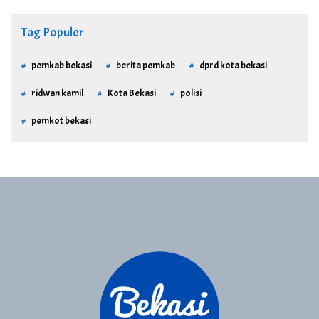
Tag Populer
pemkab bekasi
berita pemkab
dprd kota bekasi
ridwan kamil
Kota Bekasi
polisi
pemkot bekasi