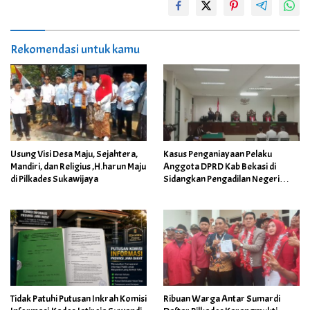
Rekomendasi untuk kamu
Usung Visi Desa Maju, Sejahtera,
Kasus Penganiayaan Pelaku
Mandiri, dan Religius ,H.harun Maju
Anggota DPRD Kab Bekasi di
di Pilkades Sukawijaya
Sidangkan Pengadilan Negeri
Cikarang
Tidak Patuhi Putusan Inkrah Komisi
Ribuan Warga Antar Sumardi