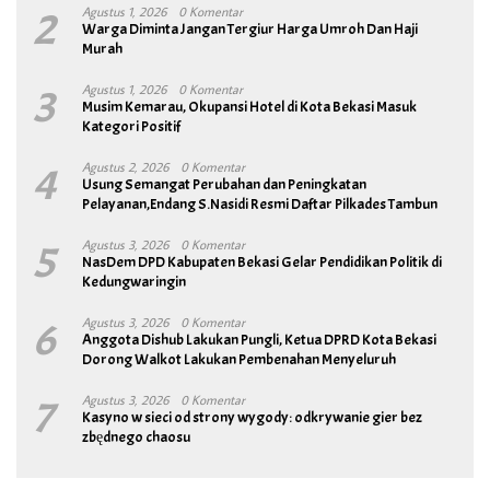
2
Agustus 1, 2026
0 Komentar
Warga Diminta Jangan Tergiur Harga Umroh Dan Haji
Murah
3
Agustus 1, 2026
0 Komentar
Musim Kemarau, Okupansi Hotel di Kota Bekasi Masuk
Kategori Positif
4
Agustus 2, 2026
0 Komentar
Usung Semangat Perubahan dan Peningkatan
Pelayanan,Endang S.Nasidi Resmi Daftar Pilkades Tambun
5
Agustus 3, 2026
0 Komentar
NasDem DPD Kabupaten Bekasi Gelar Pendidikan Politik di
Kedungwaringin
6
Agustus 3, 2026
0 Komentar
Anggota Dishub Lakukan Pungli, Ketua DPRD Kota Bekasi
Dorong Walkot Lakukan Pembenahan Menyeluruh
7
Agustus 3, 2026
0 Komentar
Kasyno w sieci od strony wygody: odkrywanie gier bez
zbędnego chaosu