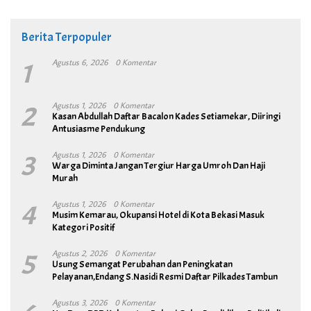
Berita Terpopuler
1
Agustus 6, 2026
0 Komentar
2
Agustus 1, 2026
0 Komentar
Kasan Abdullah Daftar Bacalon Kades Setiamekar, Diiringi
Antusiasme Pendukung
3
Agustus 1, 2026
0 Komentar
Warga Diminta Jangan Tergiur Harga Umroh Dan Haji
Murah
4
Agustus 1, 2026
0 Komentar
Musim Kemarau, Okupansi Hotel di Kota Bekasi Masuk
Kategori Positif
5
Agustus 2, 2026
0 Komentar
Usung Semangat Perubahan dan Peningkatan
Pelayanan,Endang S.Nasidi Resmi Daftar Pilkades Tambun
Agustus 3, 2026
0 Komentar