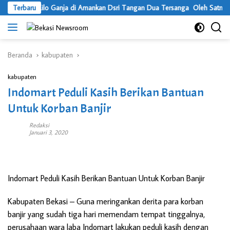
Langsung
Terbaru
2 Kilo Ganja di Amankan Dsri Tangan Dua Tersanga Oleh Satnarko
ke
konten
Beranda
kabupaten
kabupaten
Indomart Peduli Kasih Berikan Bantuan
Untuk Korban Banjir
Redaksi
Januari 3, 2020
Indomart Peduli Kasih Berikan Bantuan Untuk Korban Banjir
Kabupaten Bekasi
– Guna meringankan derita para korban
banjir yang sudah tiga hari memendam tempat tinggalnya,
perusahaan wara laba Indomart lakukan peduli kasih dengan