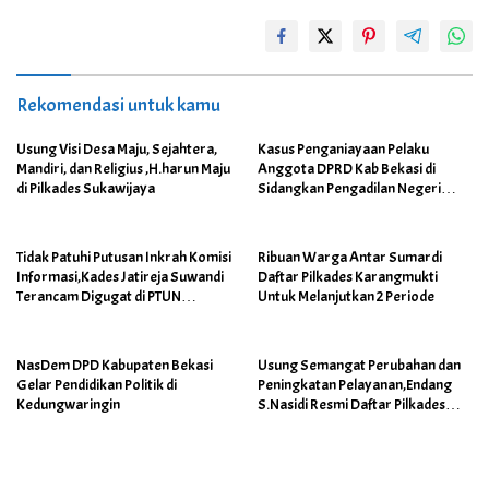
Rekomendasi untuk kamu
Usung Visi Desa Maju, Sejahtera,
Kasus Penganiayaan Pelaku
Mandiri, dan Religius ,H.harun Maju
Anggota DPRD Kab Bekasi di
di Pilkades Sukawijaya
Sidangkan Pengadilan Negeri
Cikarang
Tidak Patuhi Putusan Inkrah Komisi
Ribuan Warga Antar Sumardi
Informasi,Kades Jatireja Suwandi
Daftar Pilkades Karangmukti
Terancam Digugat di PTUN
Untuk Melanjutkan 2 Periode
Bandung
NasDem DPD Kabupaten Bekasi
Usung Semangat Perubahan dan
Gelar Pendidikan Politik di
Peningkatan Pelayanan,Endang
Kedungwaringin
S.Nasidi Resmi Daftar Pilkades
Tambun