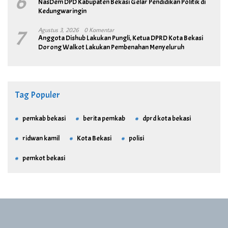
6
NasDem DPD Kabupaten Bekasi Gelar Pendidikan Politik di
Kedungwaringin
7
Agustus 3, 2026
0 Komentar
Anggota Dishub Lakukan Pungli, Ketua DPRD Kota Bekasi
Dorong Walkot Lakukan Pembenahan Menyeluruh
Tag Populer
pemkab bekasi
berita pemkab
dprd kota bekasi
ridwan kamil
Kota Bekasi
polisi
pemkot bekasi