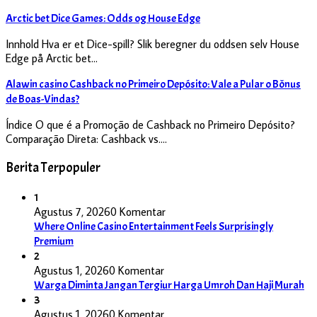
Arctic bet Dice Games: Odds og House Edge
Innhold Hva er et Dice-spill? Slik beregner du oddsen selv House
Edge på Arctic bet…
Alawin casino Cashback no Primeiro Depósito: Vale a Pular o Bônus
de Boas-Vindas?
Índice O que é a Promoção de Cashback no Primeiro Depósito?
Comparação Direta: Cashback vs….
Berita Terpopuler
1
Agustus 7, 2026
0 Komentar
Where Online Casino Entertainment Feels Surprisingly
Premium
2
Agustus 1, 2026
0 Komentar
Warga Diminta Jangan Tergiur Harga Umroh Dan Haji Murah
3
Agustus 1, 2026
0 Komentar