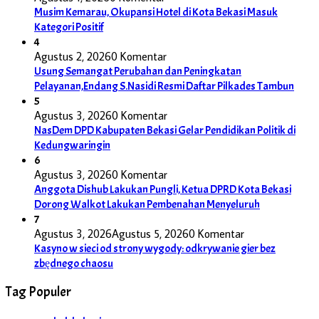
Musim Kemarau, Okupansi Hotel di Kota Bekasi Masuk
Kategori Positif
4
Agustus 2, 2026
0 Komentar
Usung Semangat Perubahan dan Peningkatan
Pelayanan,Endang S.Nasidi Resmi Daftar Pilkades Tambun
5
Agustus 3, 2026
0 Komentar
NasDem DPD Kabupaten Bekasi Gelar Pendidikan Politik di
Kedungwaringin
6
Agustus 3, 2026
0 Komentar
Anggota Dishub Lakukan Pungli, Ketua DPRD Kota Bekasi
Dorong Walkot Lakukan Pembenahan Menyeluruh
7
Agustus 3, 2026
Agustus 5, 2026
0 Komentar
Kasyno w sieci od strony wygody: odkrywanie gier bez
zbędnego chaosu
Tag Populer