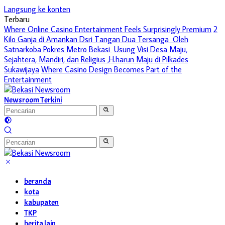
Langsung ke konten
Terbaru
Where Online Casino Entertainment Feels Surprisingly Premium
2
Kilo Ganja di Amankan Dsri Tangan Dua Tersanga Oleh
Satnarkoba Pokres Metro Bekasi
Usung Visi Desa Maju,
Sejahtera, Mandiri, dan Religius ,H.harun Maju di Pilkades
Sukawijaya
Where Casino Design Becomes Part of the
Entertainment
Newsroom Terkini
beranda
kota
kabupaten
TKP
berita lain