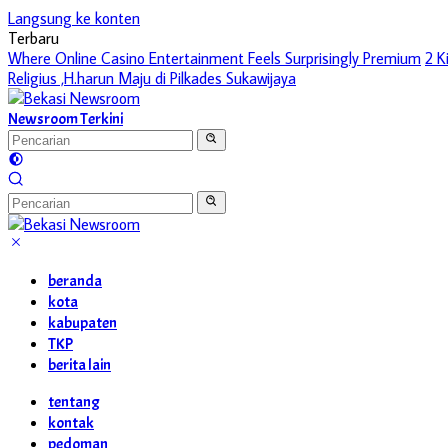
Langsung ke konten
Terbaru
Where Online Casino Entertainment Feels Surprisingly Premium
2 K
Religius ,H.harun Maju di Pilkades Sukawijaya
Newsroom Terkini
beranda
kota
kabupaten
TKP
berita lain
tentang
kontak
pedoman