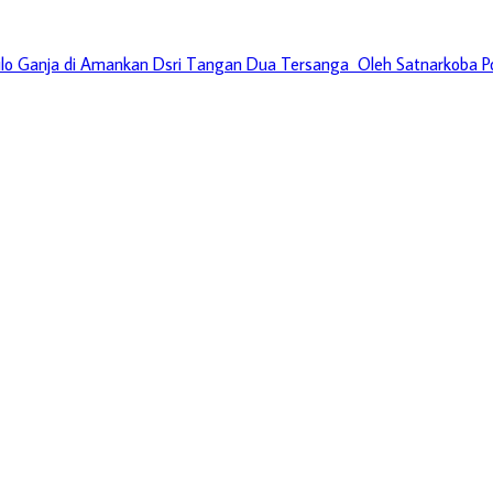
ilo Ganja di Amankan Dsri Tangan Dua Tersanga Oleh Satnarkoba P