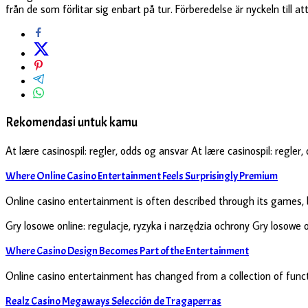
från de som förlitar sig enbart på tur. Förberedelse är nyckeln till a
Rekomendasi untuk kamu
At lære casinospil: regler, odds og ansvar At lære casinospil: regler
Where Online Casino Entertainment Feels Surprisingly Premium
Online casino entertainment is often described through its games
Gry losowe online: regulacje, ryzyka i narzędzia ochrony Gry losowe o
Where Casino Design Becomes Part of the Entertainment
Online casino entertainment has changed from a collection of fun
Realz Casino Megaways Selección de Tragaperras