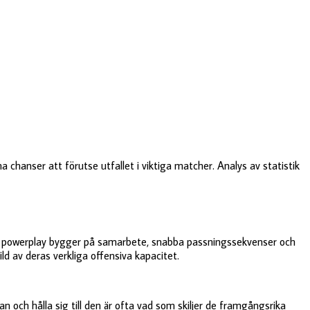
a chanser att förutse utfallet i viktiga matcher. Analys av statistik
tivt powerplay bygger på samarbete, snabba passningssekvenser och
d av deras verkliga offensiva kapacitet.
n och hålla sig till den är ofta vad som skiljer de framgångsrika