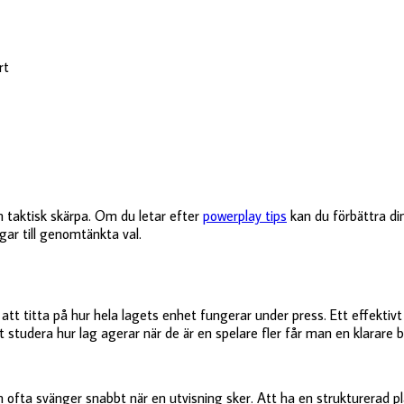
rt
 taktisk skärpa. Om du letar efter
powerplay tips
kan du förbättra din
gar till genomtänkta val.
ör att titta på hur hela lagets enhet fungerar under press. Ett effek
udera hur lag agerar när de är en spelare fler får man en klarare bil
 ofta svänger snabbt när en utvisning sker. Att ha en strukturerad pla