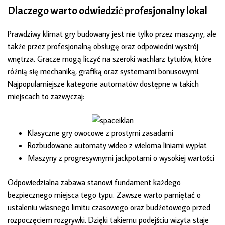
Dlaczego warto odwiedzić profesjonalny lokal
Prawdziwy klimat gry budowany jest nie tylko przez maszyny, ale
także przez profesjonalną obsługę oraz odpowiedni wystrój
wnętrza. Gracze mogą liczyć na szeroki wachlarz tytułów, które
różnią się mechaniką, grafiką oraz systemami bonusowymi.
Najpopularniejsze kategorie automatów dostępne w takich
miejscach to zazwyczaj:
Klasyczne gry owocowe z prostymi zasadami
Rozbudowane automaty wideo z wieloma liniami wypłat
Maszyny z progresywnymi jackpotami o wysokiej wartości
Odpowiedzialna zabawa stanowi fundament każdego
bezpiecznego miejsca tego typu. Zawsze warto pamiętać o
ustaleniu własnego limitu czasowego oraz budżetowego przed
rozpoczęciem rozgrywki. Dzięki takiemu podejściu wizyta staje