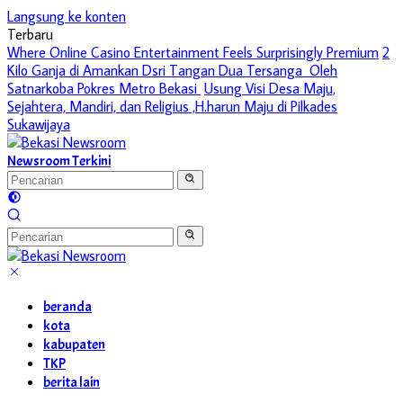
Langsung ke konten
Terbaru
Where Online Casino Entertainment Feels Surprisingly Premium
2
Kilo Ganja di Amankan Dsri Tangan Dua Tersanga Oleh
Satnarkoba Pokres Metro Bekasi
Usung Visi Desa Maju,
Sejahtera, Mandiri, dan Religius ,H.harun Maju di Pilkades
Sukawijaya
Newsroom Terkini
beranda
kota
kabupaten
TKP
berita lain