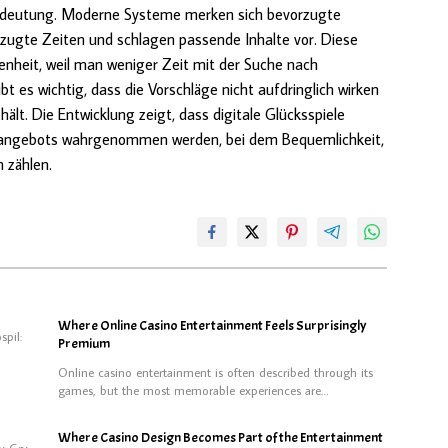
 Bedeutung. Moderne Systeme merken sich bevorzugte
rzugte Zeiten und schlagen passende Inhalte vor. Diese
denheit, weil man weniger Zeit mit der Suche nach
ibt es wichtig, dass die Vorschläge nicht aufdringlich wirken
hält. Die Entwicklung zeigt, dass digitale Glücksspiele
zeitangebots wahrgenommen werden, bei dem Bequemlichkeit,
 zählen.
Where Online Casino Entertainment Feels Surprisingly
spil:
Premium
Online casino entertainment is often described through its
games, but the most memorable experiences are…
Where Casino Design Becomes Part of the Entertainment
ny Gry