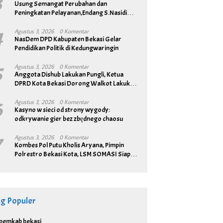
3
Usung Semangat Perubahan dan
Peningkatan Pelayanan,Endang S.Nasidi
Resmi Daftar Pilkades Tambun
4
Agustus 3, 2026
0 Komentar
NasDem DPD Kabupaten Bekasi Gelar
Pendidikan Politik di Kedungwaringin
5
Agustus 3, 2026
0 Komentar
Anggota Dishub Lakukan Pungli, Ketua
DPRD Kota Bekasi Dorong Walkot Lakukan
Pembenahan Menyeluruh
6
Agustus 3, 2026
0 Komentar
Kasyno w sieci od strony wygody:
odkrywanie gier bez zbędnego chaosu
7
Agustus 3, 2026
0 Komentar
Kombes Pol Putu Kholis Aryana, Pimpin
Polrestro Bekasi Kota, LSM SOMASI Siap
Bangun Sinergitas
ag Populer
pemkab bekasi