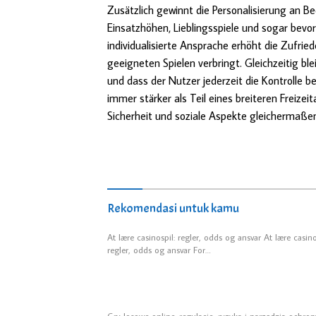
Zusätzlich gewinnt die Personalisierung an
Einsatzhöhen, Lieblingsspiele und sogar bevo
individualisierte Ansprache erhöht die Zufrie
geeigneten Spielen verbringt. Gleichzeitig ble
und dass der Nutzer jederzeit die Kontrolle be
immer stärker als Teil eines breiteren Frei
Sicherheit und soziale Aspekte gleichermaßen
Rekomendasi untuk kamu
At lære casinospil: regler, odds og ansvar At lære casino
regler, odds og ansvar For…
Gry losowe online: regulacje, ryzyka i narzędzia ochro