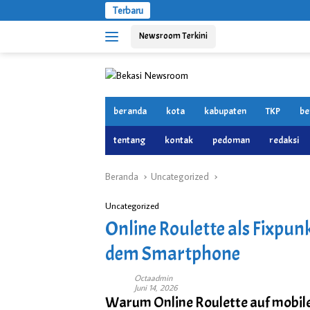
Langsung
Terbaru
ke
Newsroom Terkini
konten
beranda
kota
kabupaten
TKP
be
tentang
kontak
pedoman
redaksi
Beranda
Uncategorized
Uncategorized
Online Roulette als Fixpun
dem Smartphone
Octaadmin
Juni 14, 2026
Warum Online Roulette auf mobile