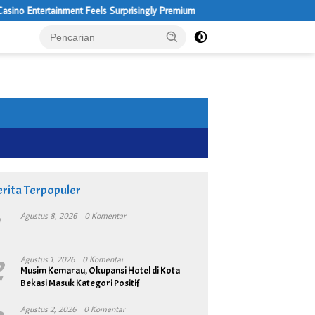
ertainment Feels Surprisingly Premium
2 Kilo Ganja d
rita Terpopuler
1
Agustus 8, 2026
0 Komentar
2
Agustus 1, 2026
0 Komentar
Musim Kemarau, Okupansi Hotel di Kota
Bekasi Masuk Kategori Positif
Agustus 2, 2026
0 Komentar