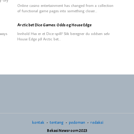
Online casino entertainment has changed from a collection
of functional game pages into something closer…
Arctic bet Dice Games: Odds og House Edge
aways
Innhold Hva er et Dice-spill? Slik beregner du oddsen selv
House Edge på Arctic bet…
kontak
tentang
pedoman
redaksi
Bekasi Newsroom 2023