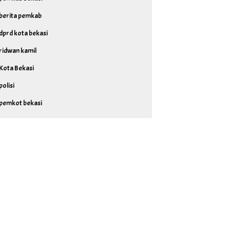
berita pemkab
dprd kota bekasi
ridwan kamil
Kota Bekasi
polisi
pemkot bekasi