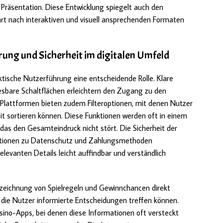
Präsentation. Diese Entwicklung spiegelt auch den
rt nach interaktiven und visuell ansprechenden Formaten
ung und Sicherheit im digitalen Umfeld
ktische Nutzerführung eine entscheidende Rolle. Klare
lesbare Schaltflächen erleichtern den Zugang zu den
 Plattformen bieten zudem Filteroptionen, mit denen Nutzer
 sortieren können. Diese Funktionen werden oft in einem
 das den Gesamteindruck nicht stört. Die Sicherheit der
mationen zu Datenschutz und Zahlungsmethoden
elevanten Details leicht auffindbar und verständlich
nnzeichnung von Spielregeln und Gewinnchancen direkt
ss die Nutzer informierte Entscheidungen treffen können.
sino-Apps, bei denen diese Informationen oft versteckt