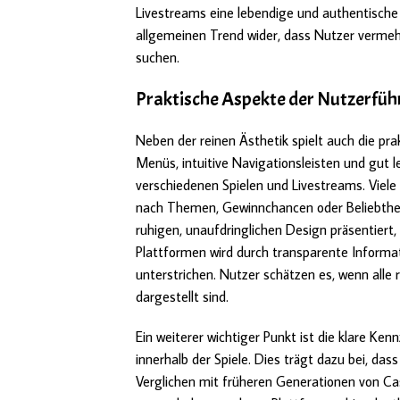
Livestreams eine lebendige und authentische 
allgemeinen Trend wider, dass Nutzer vermeh
suchen.
Praktische Aspekte der Nutzerführ
Neben der reinen Ästhetik spielt auch die pra
Menüs, intuitive Navigationsleisten und gut 
verschiedenen Spielen und Livestreams. Viele
nach Themen, Gewinnchancen oder Beliebtheit
ruhigen, unaufdringlichen Design präsentiert,
Plattformen wird durch transparente Infor
unterstrichen. Nutzer schätzen es, wenn alle r
dargestellt sind.
Ein weiterer wichtiger Punkt ist die klare Ke
innerhalb der Spiele. Dies trägt dazu bei, da
Verglichen mit früheren Generationen von Ca