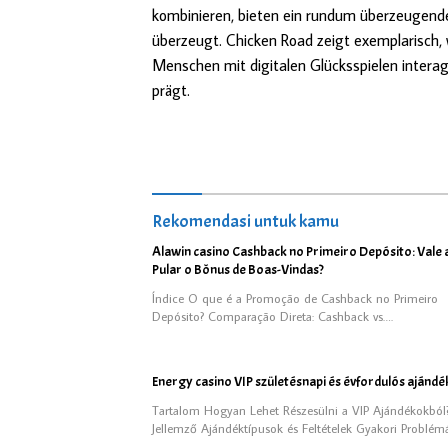
kombinieren, bieten ein rundum überzeugendes
überzeugt. Chicken Road zeigt exemplarisch,
Menschen mit digitalen Glücksspielen intera
prägt.
Rekomendasi untuk kamu
Alawin casino Cashback no Primeiro Depósito: Vale 
Pular o Bônus de Boas-Vindas?
Índice O que é a Promoção de Cashback no Primeiro
Depósito? Comparação Direta: Cashback vs….
Energy casino VIP születésnapi és évfordulós ajánd
Tartalom Hogyan Lehet Részesülni a VIP Ajándékokból
Jellemző Ajándéktípusok és Feltételek Gyakori Problém