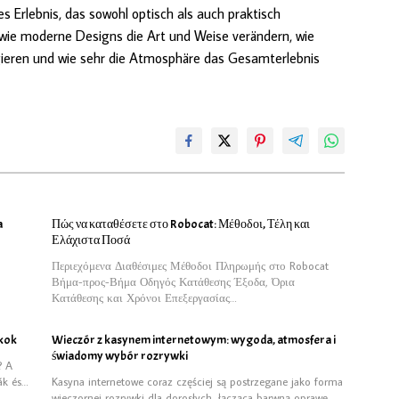
 Erlebnis, das sowohl optisch als auch praktisch
 wie moderne Designs die Art und Weise verändern, wie
gieren und wie sehr die Atmosphäre das Gesamterlebnis
a
Πώς να καταθέσετε στο Robocat: Μέθοδοι, Τέλη και
Ελάχιστα Ποσά
Περιεχόμενα Διαθέσιμες Μέθοδοι Πληρωμής στο Robocat
Βήμα-προς-Βήμα Οδηγός Κατάθεσης Έξοδα, Όρια
Κατάθεσης και Χρόνοι Επεξεργασίας…
ékok
Wieczór z kasynem internetowym: wygoda, atmosfera i
świadomy wybór rozrywki
? A
ák és…
Kasyna internetowe coraz częściej są postrzegane jako forma
wieczornej rozrywki dla dorosłych, łącząca barwną oprawę…