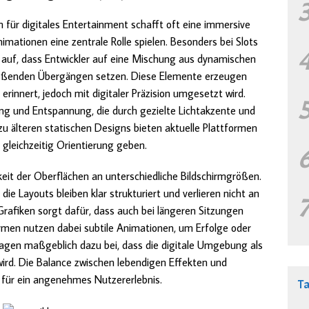
 für digitales Entertainment schafft oft eine immersive
mationen eine zentrale Rolle spielen. Besonders bei Slots
t auf, dass Entwickler auf eine Mischung aus dynamischen
fließenden Übergängen setzen. Diese Elemente erzeugen
erinnert, jedoch mit digitaler Präzision umgesetzt wird.
g und Entspannung, die durch gezielte Lichtakzente und
zu älteren statischen Designs bieten aktuelle Plattformen
d gleichzeitig Orientierung geben.
keit der Oberflächen an unterschiedliche Bildschirmgrößen.
ie Layouts bleiben klar strukturiert und verlieren nicht an
rafiken sorgt dafür, dass auch bei längeren Sitzungen
formen nutzen dabei subtile Animationen, um Erfolge oder
agen maßgeblich dazu bei, dass die digitale Umgebung als
rd. Die Balance zwischen lebendigen Effekten und
d für ein angenehmes Nutzererlebnis.
T