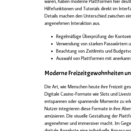
waren, haben moderne Plattformen hier deutli
Hilfefunktionen und Tutorials direkt im Interf
Details machen den Unterschied zwischen ein
angenehmen Interaktion aus.
Regelmäßige Überprüfung der Kontoein
Verwendung von starken Passwörtern u
Beachtung von Zeitlimits und Budget
Auswahl von Plattformen mit anerkann
Moderne Freizeitgewohnheiten und
Die Art, wie Menschen heute ihre Freizeit gest
Digitale Casino-Formate wie Slots und Livestr
entspannen oder spannende Momente zu erle
Nutzer integrieren diese Formate in ihre Abe
amüsieren. Die visuelle Gestaltung der Plattfo
angenehmer und immersiver macht. Im Gegensa
digitale Angebote eine individuelle Anpassun