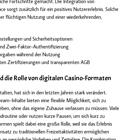
che Fortschritte gemacht. Die Integration von
ace sorgt zusätzlich für ein positives Nutzererlebnis. Solche
er flüchtigen Nutzung und einer wiederkehrenden,
stellungen und Sicherheitsoptionen
nd Zwei-Faktor-Authentifizierung
vorgaben während der Nutzung
ten Zertifizierungen und transparenten AGB
 die Rolle von digitalen Casino-Formaten
alten, hat sich in den letzten Jahren stark verändert.
eam-Inhalte bieten eine flexible Möglichkeit, sich zu
ben, ohne das eigene Zuhause verlassen zu müssen. Viele
ndroutine oder nutzen kurze Pausen, um sich kurz zu
rmen spielt dabei eine große Rolle, weil sie das Erlebnis
tz zu traditionellen Freizeitaktivitäten ermöglichen
g an persönliche Vorlieben und Zeitpläne. Die Kombination