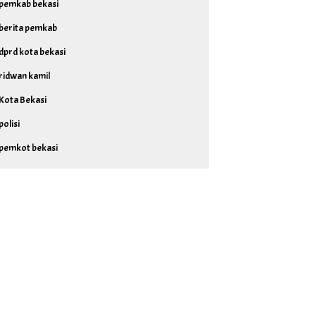
pemkab bekasi
berita pemkab
dprd kota bekasi
ridwan kamil
Kota Bekasi
polisi
pemkot bekasi