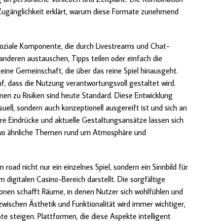
ugänglichkeit erklärt, warum diese Formate zunehmend
e soziale Komponente, die durch Livestreams und Chat-
anderen austauschen, Tipps teilen oder einfach die
ine Gemeinschaft, die über das reine Spiel hinausgeht.
uf, dass die Nutzung verantwortungsvoll gestaltet wird.
onen zu Risiken sind heute Standard. Diese Entwicklung
isuell, sondern auch konzeptionell ausgereift ist und sich an
ere Eindrücke und aktuelle Gestaltungsansätze lassen sich
wo ähnliche Themen rund um Atmosphäre und
 road nicht nur ein einzelnes Spiel, sondern ein Sinnbild für
m digitalen Casino-Bereich darstellt. Die sorgfältige
ionen schafft Räume, in denen Nutzer sich wohlfühlen und
zwischen Ästhetik und Funktionalität wird immer wichtiger,
te steigen. Plattformen, die diese Aspekte intelligent