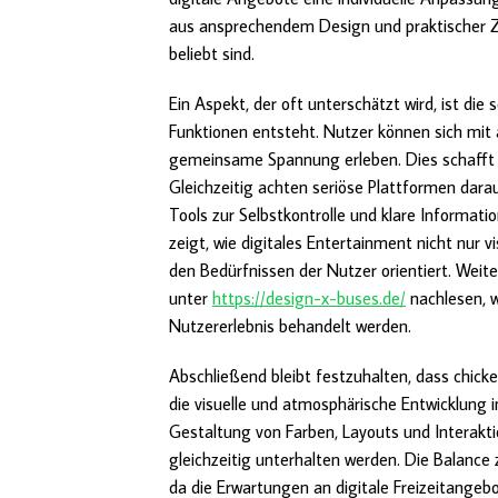
aus ansprechendem Design und praktischer Z
beliebt sind.
Ein Aspekt, der oft unterschätzt wird, ist di
Funktionen entsteht. Nutzer können sich mit 
gemeinsame Spannung erleben. Dies schafft e
Gleichzeitig achten seriöse Plattformen dara
Tools zur Selbstkontrolle und klare Informati
zeigt, wie digitales Entertainment nicht nur v
den Bedürfnissen der Nutzer orientiert. Weit
unter
https://design-x-buses.de/
nachlesen, 
Nutzererlebnis behandelt werden.
Abschließend bleibt festzuhalten, dass chicken
die visuelle und atmosphärische Entwicklung i
Gestaltung von Farben, Layouts und Interakt
gleichzeitig unterhalten werden. Die Balance 
da die Erwartungen an digitale Freizeitangebo