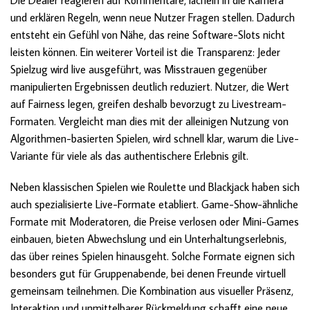
Die Dealer reagieren auf Kommentare, lächeln in die Kamera
und erklären Regeln, wenn neue Nutzer Fragen stellen. Dadurch
entsteht ein Gefühl von Nähe, das reine Software-Slots nicht
leisten können. Ein weiterer Vorteil ist die Transparenz: Jeder
Spielzug wird live ausgeführt, was Misstrauen gegenüber
manipulierten Ergebnissen deutlich reduziert. Nutzer, die Wert
auf Fairness legen, greifen deshalb bevorzugt zu Livestream-
Formaten. Vergleicht man dies mit der alleinigen Nutzung von
Algorithmen-basierten Spielen, wird schnell klar, warum die Live-
Variante für viele als das authentischere Erlebnis gilt.
Neben klassischen Spielen wie Roulette und Blackjack haben sich
auch spezialisierte Live-Formate etabliert. Game-Show-ähnliche
Formate mit Moderatoren, die Preise verlosen oder Mini-Games
einbauen, bieten Abwechslung und ein Unterhaltungserlebnis,
das über reines Spielen hinausgeht. Solche Formate eignen sich
besonders gut für Gruppenabende, bei denen Freunde virtuell
gemeinsam teilnehmen. Die Kombination aus visueller Präsenz,
Interaktion und unmittelbarer Rückmeldung schafft eine neue