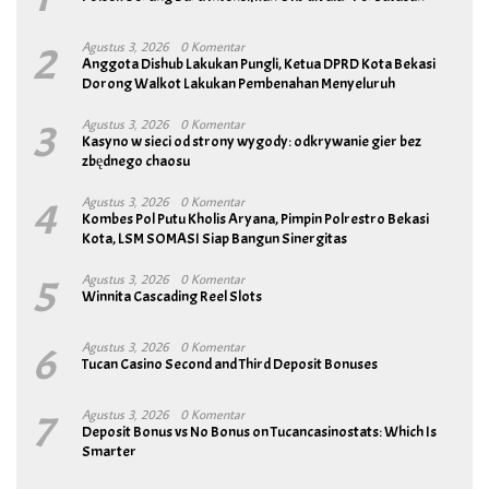
2
Agustus 3, 2026
0 Komentar
Anggota Dishub Lakukan Pungli, Ketua DPRD Kota Bekasi
Dorong Walkot Lakukan Pembenahan Menyeluruh
3
Agustus 3, 2026
0 Komentar
Kasyno w sieci od strony wygody: odkrywanie gier bez
zbędnego chaosu
4
Agustus 3, 2026
0 Komentar
Kombes Pol Putu Kholis Aryana, Pimpin Polrestro Bekasi
Kota, LSM SOMASI Siap Bangun Sinergitas
5
Agustus 3, 2026
0 Komentar
Winnita Cascading Reel Slots
6
Agustus 3, 2026
0 Komentar
Tucan Casino Second and Third Deposit Bonuses
7
Agustus 3, 2026
0 Komentar
Deposit Bonus vs No Bonus on Tucancasinostats: Which Is
Smarter