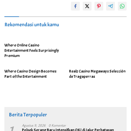
Rekomendasi untuk kamu
Where Online Casino
Entertainment Feels Surprisingly
Premium
Where Casino Design Becomes
Realz Casino Megaways Selección
Part of the Entertainment
de Tragaperras
Berita Terpopuler
1
Agustus 9, 2026
0 Komentar
Polsek Serang Baru Intensifkan OKJ di Jalur Perbatasan