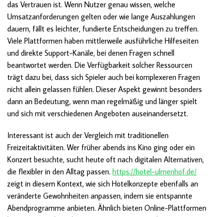
das Vertrauen ist. Wenn Nutzer genau wissen, welche
Umsatzanforderungen gelten oder wie lange Auszahlungen
dauern, fällt es leichter, fundierte Entscheidungen zu treffen.
Viele Plattformen haben mittlerweile ausführliche Hilfeseiten
und direkte Support-Kanäle, bei denen Fragen schnell
beantwortet werden. Die Verfügbarkeit solcher Ressourcen
trägt dazu bei, dass sich Spieler auch bei komplexeren Fragen
nicht allein gelassen fühlen. Dieser Aspekt gewinnt besonders
dann an Bedeutung, wenn man regelmäßig und länger spielt
und sich mit verschiedenen Angeboten auseinandersetzt.
Interessant ist auch der Vergleich mit traditionellen
Freizeitaktivitäten. Wer früher abends ins Kino ging oder ein
Konzert besuchte, sucht heute oft nach digitalen Alternativen,
die flexibler in den Alltag passen.
https://hotel-ulmenhof.de/
zeigt in diesem Kontext, wie sich Hotelkonzepte ebenfalls an
veränderte Gewohnheiten anpassen, indem sie entspannte
Abendprogramme anbieten. Ähnlich bieten Online-Plattformen