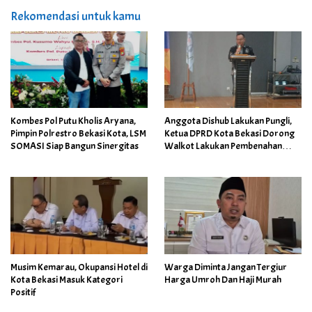
Rekomendasi untuk kamu
Kombes Pol Putu Kholis Aryana,
Anggota Dishub Lakukan Pungli,
Pimpin Polrestro Bekasi Kota, LSM
Ketua DPRD Kota Bekasi Dorong
SOMASI Siap Bangun Sinergitas
Walkot Lakukan Pembenahan
Menyeluruh
Musim Kemarau, Okupansi Hotel di
Warga Diminta Jangan Tergiur
Kota Bekasi Masuk Kategori
Harga Umroh Dan Haji Murah
Positif