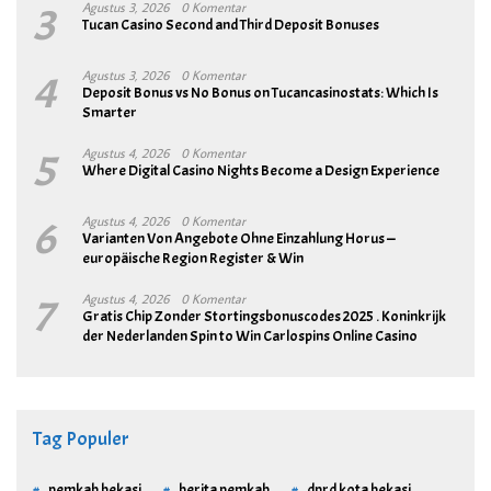
3
Agustus 3, 2026
0 Komentar
Tucan Casino Second and Third Deposit Bonuses
4
Agustus 3, 2026
0 Komentar
Deposit Bonus vs No Bonus on Tucancasinostats: Which Is
Smarter
5
Agustus 4, 2026
0 Komentar
Where Digital Casino Nights Become a Design Experience
6
Agustus 4, 2026
0 Komentar
Varianten Von Angebote Ohne Einzahlung Horus —
europäische Region Register & Win
7
Agustus 4, 2026
0 Komentar
Gratis Chip Zonder Stortingsbonuscodes 2025 . Koninkrijk
der Nederlanden Spin to Win Carlospins Online Casino
Tag Populer
pemkab bekasi
berita pemkab
dprd kota bekasi