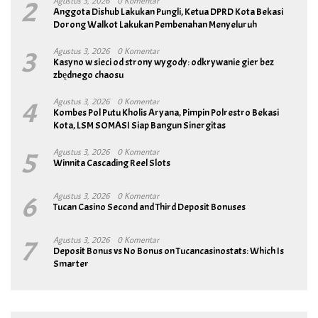
2
Agustus 3, 2026
0 Komentar
Anggota Dishub Lakukan Pungli, Ketua DPRD Kota Bekasi
Dorong Walkot Lakukan Pembenahan Menyeluruh
3
Agustus 3, 2026
0 Komentar
Kasyno w sieci od strony wygody: odkrywanie gier bez
zbędnego chaosu
4
Agustus 3, 2026
0 Komentar
Kombes Pol Putu Kholis Aryana, Pimpin Polrestro Bekasi
Kota, LSM SOMASI Siap Bangun Sinergitas
5
Agustus 3, 2026
0 Komentar
Winnita Cascading Reel Slots
6
Agustus 3, 2026
0 Komentar
Tucan Casino Second and Third Deposit Bonuses
7
Agustus 3, 2026
0 Komentar
Deposit Bonus vs No Bonus on Tucancasinostats: Which Is
Smarter