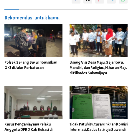
Rekomendasi untuk kamu
Polsek Serang Baru Intensifkan
Usung Visi Desa Maju, Sejahtera,
OKJ di Jalur Perbatasan
Mandiri, dan Religius ,H.harun Maju
di Pilkades Sukawijaya
Kasus Penganiayaan Pelaku
Tidak Patuhi Putusan Inkrah Komisi
Anggota DPRD Kab Bekasi di
Informasi,Kades Jatireja Suwandi