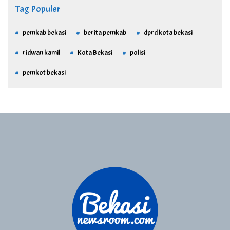
Tag Populer
pemkab bekasi
berita pemkab
dprd kota bekasi
ridwan kamil
Kota Bekasi
polisi
pemkot bekasi