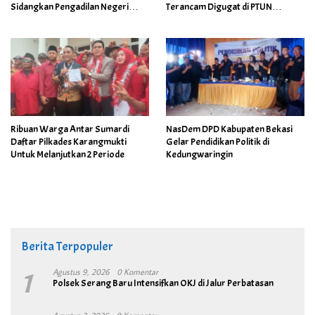
Sidangkan Pengadilan Negeri
Terancam Digugat di PTUN
Cikarang
Bandung
Ribuan Warga Antar Sumardi
NasDem DPD Kabupaten Bekasi
Daftar Pilkades Karangmukti
Gelar Pendidikan Politik di
Untuk Melanjutkan 2 Periode
Kedungwaringin
Berita Terpopuler
1
Agustus 9, 2026
0 Komentar
Polsek Serang Baru Intensifkan OKJ di Jalur Perbatasan