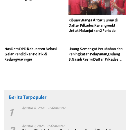
Bandung
Ribuan Warga Antar Sumardi
Daftar Pilkades Karangmukti
Untuk Melanjutkan 2 Periode
NasDem DPD Kabupaten Bekasi
Usung Semangat Perubahan dan
Gelar Pendidikan Politik di
Peningkatan Pelayanan,Endang
Kedungwaringin
S.Nasidi Resmi Daftar Pilkades
Tambun
Berita Terpopuler
1
Agustus 8, 2026
0 Komentar
Agustus 1, 2026
0 Komentar