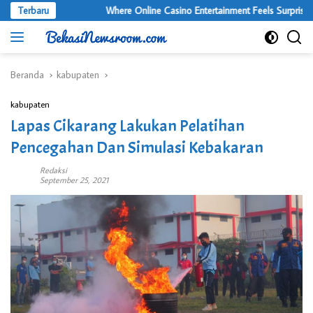
Langsung
Terbaru
Where Online Casino Entertainment Feels Surprisingly 
ke
konten
Beranda
kabupaten
kabupaten
Lapas Cikarang Lakukan Pelatihan
Pencegahan Dan Simulasi Kebakaran
Redaksi
September 25, 2021