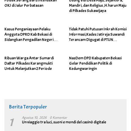
Polsek Serang Baru Intensifkan
Usung Visi Desa Maju, Sejahtera,
OKJ di Jalur Perbatasan
Mandiri, dan Religius ,H.harun Maju
di Pilkades Sukawijaya
Kasus Penganiayaan Pelaku
Tidak Patuhi Putusan Inkrah Komisi
Anggota DPRD Kab Bekasi di
Informasi,Kades Jatireja Suwandi
Sidangkan Pengadilan Negeri
Terancam Digugat di PTUN
Cikarang
Bandung
Ribuan Warga Antar Sumardi
NasDem DPD Kabupaten Bekasi
Daftar Pilkades Karangmukti
Gelar Pendidikan Politik di
Untuk Melanjutkan 2 Periode
Kedungwaringin
Berita Terpopuler
1
Agustus 10, 2026
0 Komentar
Un viaggio tra luci, suoni e mondi del casinò digitale