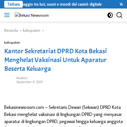
Langsung
Terbaru
Un viaggio tra luci, suoni e mondi del casinò digitale
Where 
ke
konten
Beranda
kabupaten
kabupaten
Kantor Sekretariat DPRD Kota Bekasi
Menghelat Vaksinasi Untuk Aparatur
Beserta Keluarga
Redaksi
September 4, 2021
Bekasinewsroom.com –
Sekretaris Dewan (Sekwan) DPRD Kota
Bekasi menghelat vaksinasi di lingkungan DPRD yang menyasar
aparatur di lingkungan DPRD, pegawai hingga keluarga anggota