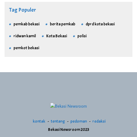
Tag Populer
pemkab bekasi
berita pemkab
dprd kota bekasi
ridwan kamil
Kota Bekasi
polisi
pemkot bekasi
kontak
tentang
pedoman
redaksi
Bekasi Newsroom 2023