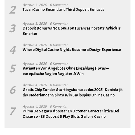
2
Agustus 3, 2026
0 Komentar
Tucan Casino Second and Third Deposit Bonuses
3
Agustus 3, 2026
0 Komentar
Deposit Bonus vs No Bonus on Tucancasinostats: Which Is
Smarter
4
Agustus 4, 2026
0 Komentar
Where Digital Casino Nights Become a Design Experience
5
Agustus 4, 2026
0 Komentar
Varianten Von Angebote Ohne Einzahlung Horus —
europäische Region Register & Win
6
Agustus 4, 2026
0 Komentar
Gratis Chip Zonder Stortingsbonuscodes 2025 . Koninkrijk
der Nederlanden Spin to Win Carlospins Online Casino
7
Agustus 4, 2026
0 Komentar
Prima De Seguro Apostar En Obtener Característica Del
Discurso ◦ ES Deposit & Play Slots Gallery Casino