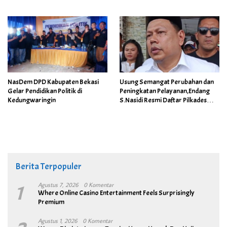
Bandung
NasDem DPD Kabupaten Bekasi
Usung Semangat Perubahan dan
Gelar Pendidikan Politik di
Peningkatan Pelayanan,Endang
Kedungwaringin
S.Nasidi Resmi Daftar Pilkades
Tambun
Berita Terpopuler
1
Agustus 7, 2026
0 Komentar
Where Online Casino Entertainment Feels Surprisingly
Premium
Agustus 1, 2026
0 Komentar