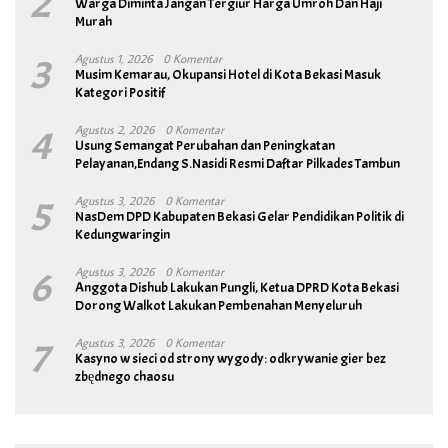
2
Warga Diminta Jangan Tergiur Harga Umroh Dan Haji
Murah
3
Agustus 1, 2026
0 Komentar
Musim Kemarau, Okupansi Hotel di Kota Bekasi Masuk
Kategori Positif
4
Agustus 2, 2026
0 Komentar
Usung Semangat Perubahan dan Peningkatan
Pelayanan,Endang S.Nasidi Resmi Daftar Pilkades Tambun
5
Agustus 3, 2026
0 Komentar
NasDem DPD Kabupaten Bekasi Gelar Pendidikan Politik di
Kedungwaringin
6
Agustus 3, 2026
0 Komentar
Anggota Dishub Lakukan Pungli, Ketua DPRD Kota Bekasi
Dorong Walkot Lakukan Pembenahan Menyeluruh
7
Agustus 3, 2026
0 Komentar
Kasyno w sieci od strony wygody: odkrywanie gier bez
zbędnego chaosu