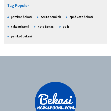
Tag Populer
pemkab bekasi
berita pemkab
dprd kota bekasi
ridwan kamil
Kota Bekasi
polisi
pemkot bekasi