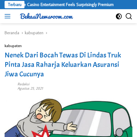
Langsung
e Online Casino Entertainment Feels Surprisingly Premium
Terbaru
ke
konten
Beranda
kabupaten
kabupaten
Nenek Dari Bocah Tewas Di Lindas Truk
Pinta Jasa Raharja Keluarkan Asuransi
Jiwa Cucunya
Redaksi
Agustus 25, 2021