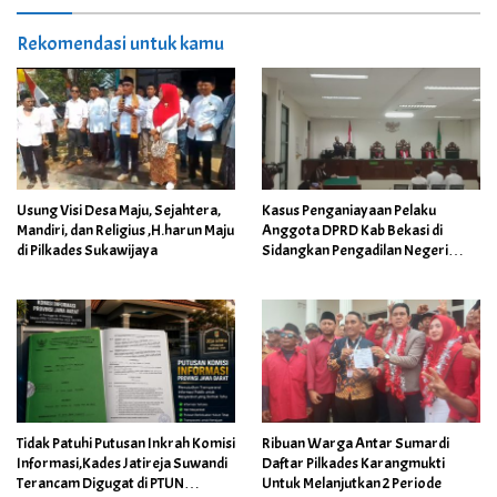
Rekomendasi untuk kamu
Usung Visi Desa Maju, Sejahtera,
Kasus Penganiayaan Pelaku
Mandiri, dan Religius ,H.harun Maju
Anggota DPRD Kab Bekasi di
di Pilkades Sukawijaya
Sidangkan Pengadilan Negeri
Cikarang
Tidak Patuhi Putusan Inkrah Komisi
Ribuan Warga Antar Sumardi
Informasi,Kades Jatireja Suwandi
Daftar Pilkades Karangmukti
Terancam Digugat di PTUN
Untuk Melanjutkan 2 Periode