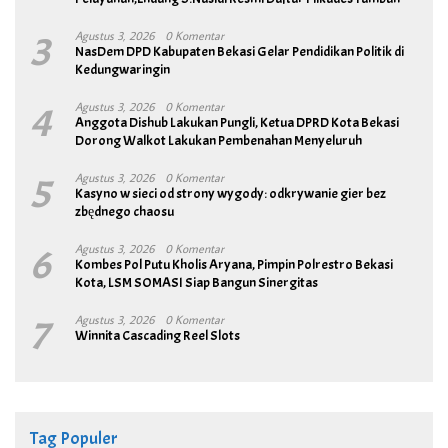
3
Agustus 3, 2026
0 Komentar
NasDem DPD Kabupaten Bekasi Gelar Pendidikan Politik di
Kedungwaringin
4
Agustus 3, 2026
0 Komentar
Anggota Dishub Lakukan Pungli, Ketua DPRD Kota Bekasi
Dorong Walkot Lakukan Pembenahan Menyeluruh
5
Agustus 3, 2026
0 Komentar
Kasyno w sieci od strony wygody: odkrywanie gier bez
zbędnego chaosu
6
Agustus 3, 2026
0 Komentar
Kombes Pol Putu Kholis Aryana, Pimpin Polrestro Bekasi
Kota, LSM SOMASI Siap Bangun Sinergitas
7
Agustus 3, 2026
0 Komentar
Winnita Cascading Reel Slots
Tag Populer