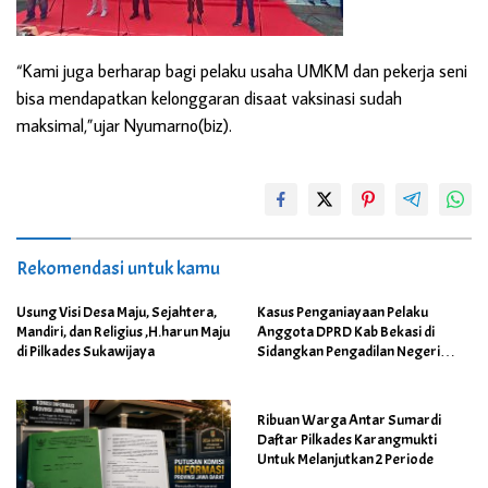
“Kami juga berharap bagi pelaku usaha UMKM dan pekerja seni
bisa mendapatkan kelonggaran disaat vaksinasi sudah
maksimal,”ujar Nyumarno(biz).
Rekomendasi untuk kamu
Usung Visi Desa Maju, Sejahtera,
Kasus Penganiayaan Pelaku
Mandiri, dan Religius ,H.harun Maju
Anggota DPRD Kab Bekasi di
di Pilkades Sukawijaya
Sidangkan Pengadilan Negeri
Cikarang
Ribuan Warga Antar Sumardi
Daftar Pilkades Karangmukti
Untuk Melanjutkan 2 Periode