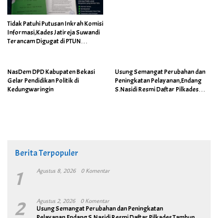
Tidak Patuhi Putusan Inkrah Komisi
Informasi,Kades Jatireja Suwandi
Terancam Digugat di PTUN
Bandung
NasDem DPD Kabupaten Bekasi
Usung Semangat Perubahan dan
Gelar Pendidikan Politik di
Peningkatan Pelayanan,Endang
Kedungwaringin
S.Nasidi Resmi Daftar Pilkades
Tambun
Berita Terpopuler
1
Agustus 8, 2026
0 Komentar
2
Agustus 2, 2026
0 Komentar
Usung Semangat Perubahan dan Peningkatan
Pelayanan,Endang S.Nasidi Resmi Daftar Pilkades Tambun