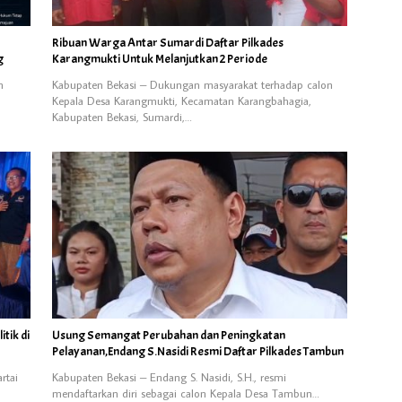
Ribuan Warga Antar Sumardi Daftar Pilkades
g
Karangmukti Untuk Melanjutkan 2 Periode
n
Kabupaten Bekasi – Dukungan masyarakat terhadap calon
Kepala Desa Karangmukti, Kecamatan Karangbahagia,
Kabupaten Bekasi, Sumardi,…
tik di
Usung Semangat Perubahan dan Peningkatan
Pelayanan,Endang S.Nasidi Resmi Daftar Pilkades Tambun
rtai
Kabupaten Bekasi – Endang S. Nasidi, S.H., resmi
mendaftarkan diri sebagai calon Kepala Desa Tambun…