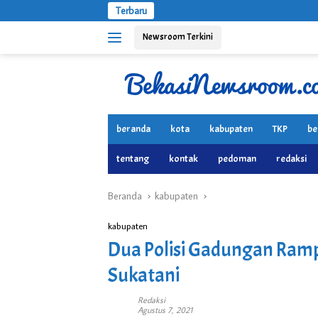
Langsung
Terbaru
ke
Newsroom Terkini
konten
beranda
kota
kabupaten
TKP
be
tentang
kontak
pedoman
redaksi
Beranda
kabupaten
kabupaten
Dua Polisi Gadungan Ramp
Sukatani
Redaksi
Agustus 7, 2021