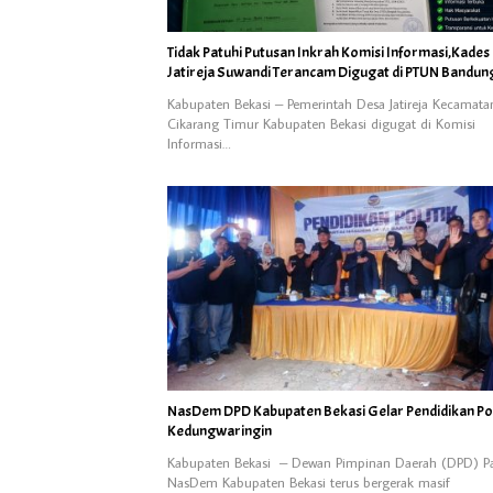
Tidak Patuhi Putusan Inkrah Komisi Informasi,Kades
Jatireja Suwandi Terancam Digugat di PTUN Bandun
Kabupaten Bekasi – Pemerintah Desa Jatireja Kecamata
Cikarang Timur Kabupaten Bekasi digugat di Komisi
Informasi…
NasDem DPD Kabupaten Bekasi Gelar Pendidikan Poli
Kedungwaringin
Kabupaten Bekasi – Dewan Pimpinan Daerah (DPD) Pa
NasDem Kabupaten Bekasi terus bergerak masif