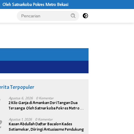
kres Metro Bekasi
Usung Visi Desa Maju, Sejahtera, Mandiri, dan R
rita Terpopuler
1
Agustus 6, 2026
0 Komentar
2 Kilo Ganja di Amankan Dsri Tangan Dua
Tersanga Oleh Satnarkoba Pokres Metro
Bekasi
2
Agustus 1, 2026
0 Komentar
Kasan Abdullah Daftar Bacalon Kades
Setiamekar, Diiringi Antusiasme Pendukung