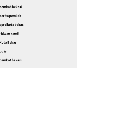
pemkab bekasi
berita pemkab
dprd kota bekasi
ridwan kamil
Kota Bekasi
polisi
pemkot bekasi