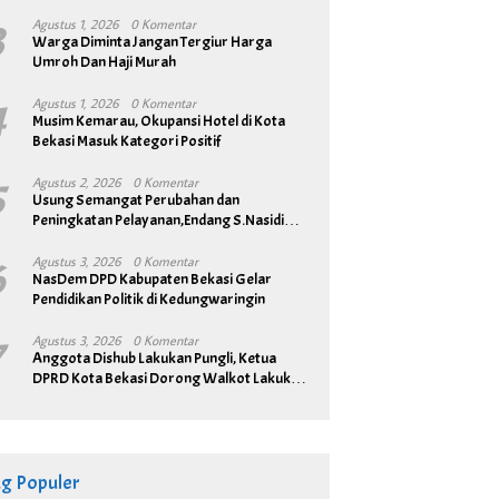
3
Agustus 1, 2026
0 Komentar
Warga Diminta Jangan Tergiur Harga
Umroh Dan Haji Murah
4
Agustus 1, 2026
0 Komentar
Musim Kemarau, Okupansi Hotel di Kota
Bekasi Masuk Kategori Positif
5
Agustus 2, 2026
0 Komentar
Usung Semangat Perubahan dan
Peningkatan Pelayanan,Endang S.Nasidi
Resmi Daftar Pilkades Tambun
6
Agustus 3, 2026
0 Komentar
NasDem DPD Kabupaten Bekasi Gelar
Pendidikan Politik di Kedungwaringin
7
Agustus 3, 2026
0 Komentar
Anggota Dishub Lakukan Pungli, Ketua
DPRD Kota Bekasi Dorong Walkot Lakukan
Pembenahan Menyeluruh
ag Populer