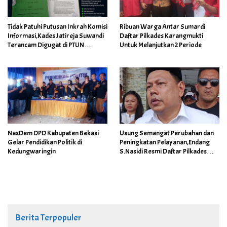
Tidak Patuhi Putusan Inkrah Komisi
Ribuan Warga Antar Sumardi
Informasi,Kades Jatireja Suwandi
Daftar Pilkades Karangmukti
Terancam Digugat di PTUN
Untuk Melanjutkan 2 Periode
Bandung
NasDem DPD Kabupaten Bekasi
Usung Semangat Perubahan dan
Gelar Pendidikan Politik di
Peningkatan Pelayanan,Endang
Kedungwaringin
S.Nasidi Resmi Daftar Pilkades
Tambun
Berita Terpopuler