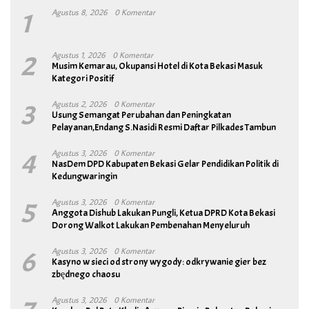
1
Agustus 8, 2026
0 Komentar
2
Agustus 1, 2026
0 Komentar
Musim Kemarau, Okupansi Hotel di Kota Bekasi Masuk
Kategori Positif
3
Agustus 2, 2026
0 Komentar
Usung Semangat Perubahan dan Peningkatan
Pelayanan,Endang S.Nasidi Resmi Daftar Pilkades Tambun
4
Agustus 3, 2026
0 Komentar
NasDem DPD Kabupaten Bekasi Gelar Pendidikan Politik di
Kedungwaringin
5
Agustus 3, 2026
0 Komentar
Anggota Dishub Lakukan Pungli, Ketua DPRD Kota Bekasi
Dorong Walkot Lakukan Pembenahan Menyeluruh
6
Agustus 3, 2026
0 Komentar
Kasyno w sieci od strony wygody: odkrywanie gier bez
zbędnego chaosu
Agustus 3, 2026
0 Komentar