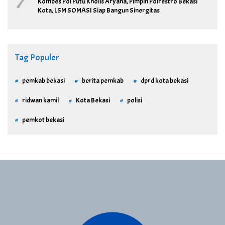
7
Kombes Pol Putu Kholis Aryana, Pimpin Polrestro Bekasi
Kota, LSM SOMASI Siap Bangun Sinergitas
Tag Populer
pemkab bekasi
berita pemkab
dprd kota bekasi
ridwan kamil
Kota Bekasi
polisi
pemkot bekasi