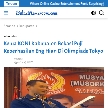
Langsung
Terbaru
Where Online Casino Entertainment Feels Surprisingly Premi
ke
konten
Beranda
kabupaten
kabupaten
Ketua KONI Kabupaten Bekasi Puji
Keberhasilan Eng Hian Di Olimpiade Tokyo
Redaksi
Agustus 4, 2021