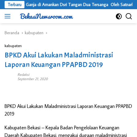
Langsung
2 Kilo Ganja di Amankan Dsri Tangan Dua Tersanga Oleh Satnarkoba Po
Terbaru
ke
konten
Beranda
kabupaten
kabupaten
BPKD Akui Lakukan Maladministrasi
Laporan Keuangan PPAPBD 2019
Redaksi
September 21, 2020
BPKD Akui Lakukan Maladministrasi Laporan Keuangan PPAPBD
2019
Kabupaten Bekasi –
Kepala Badan Pengelolaan Keuangan
Daerah Kabupaten Bekasi, mengakui dugaan maladministrasi