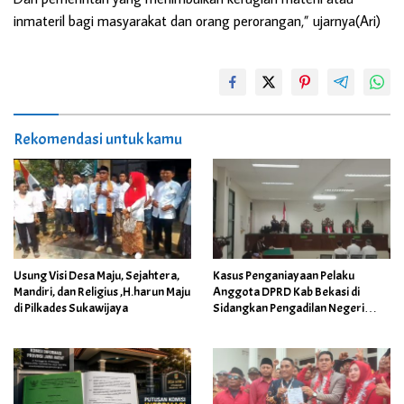
inmateril bagi masyarakat dan orang perorangan,” ujarnya(Ari)
Rekomendasi untuk kamu
Usung Visi Desa Maju, Sejahtera,
Kasus Penganiayaan Pelaku
Mandiri, dan Religius ,H.harun Maju
Anggota DPRD Kab Bekasi di
di Pilkades Sukawijaya
Sidangkan Pengadilan Negeri
Cikarang