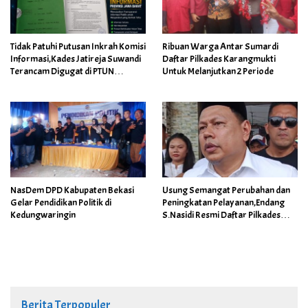
Tidak Patuhi Putusan Inkrah Komisi
Ribuan Warga Antar Sumardi
Informasi,Kades Jatireja Suwandi
Daftar Pilkades Karangmukti
Terancam Digugat di PTUN
Untuk Melanjutkan 2 Periode
Bandung
NasDem DPD Kabupaten Bekasi
Usung Semangat Perubahan dan
Gelar Pendidikan Politik di
Peningkatan Pelayanan,Endang
Kedungwaringin
S.Nasidi Resmi Daftar Pilkades
Tambun
Berita Terpopuler