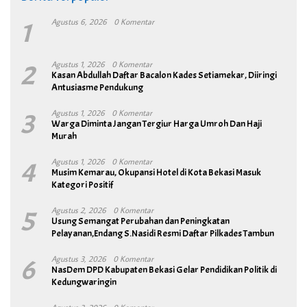
1
Agustus 6, 2026
0 Komentar
2
Agustus 1, 2026
0 Komentar
Kasan Abdullah Daftar Bacalon Kades Setiamekar, Diiringi
Antusiasme Pendukung
3
Agustus 1, 2026
0 Komentar
Warga Diminta Jangan Tergiur Harga Umroh Dan Haji
Murah
4
Agustus 1, 2026
0 Komentar
Musim Kemarau, Okupansi Hotel di Kota Bekasi Masuk
Kategori Positif
5
Agustus 2, 2026
0 Komentar
Usung Semangat Perubahan dan Peningkatan
Pelayanan,Endang S.Nasidi Resmi Daftar Pilkades Tambun
6
Agustus 3, 2026
0 Komentar
NasDem DPD Kabupaten Bekasi Gelar Pendidikan Politik di
Kedungwaringin