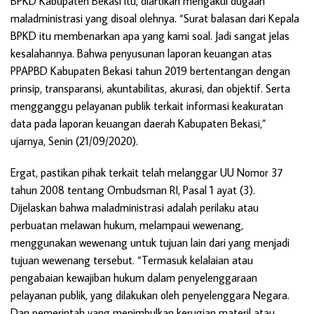
BPKD Kabupaten Bekasi itu, diartikan mengakui dugaan
maladministrasi yang disoal olehnya. “Surat balasan dari Kepala
BPKD itu membenarkan apa yang kami soal. Jadi sangat jelas
kesalahannya. Bahwa penyusunan laporan keuangan atas
PPAPBD Kabupaten Bekasi tahun 2019 bertentangan dengan
prinsip, transparansi, akuntabilitas, akurasi, dan objektif. Serta
mengganggu pelayanan publik terkait informasi keakuratan
data pada laporan keuangan daerah Kabupaten Bekasi,”
ujarnya, Senin (21/09/2020).
Ergat, pastikan pihak terkait telah melanggar UU Nomor 37
tahun 2008 tentang Ombudsman RI, Pasal 1 ayat (3).
Dijelaskan bahwa maladministrasi adalah perilaku atau
perbuatan melawan hukum, melampaui wewenang,
menggunakan wewenang untuk tujuan lain dari yang menjadi
tujuan wewenang tersebut. “Termasuk kelalaian atau
pengabaian kewajiban hukum dalam penyelenggaraan
pelayanan publik, yang dilakukan oleh penyelenggara Negara.
Dan pemerintah yang menimbulkan kerugian materil atau