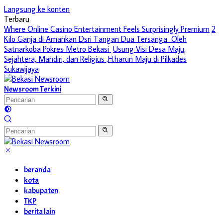
Langsung ke konten
Terbaru
Where Online Casino Entertainment Feels Surprisingly Premium
2
Kilo Ganja di Amankan Dsri Tangan Dua Tersanga Oleh
Satnarkoba Pokres Metro Bekasi
Usung Visi Desa Maju,
Sejahtera, Mandiri, dan Religius ,H.harun Maju di Pilkades
Sukawijaya
Newsroom Terkini
beranda
kota
kabupaten
TKP
berita lain