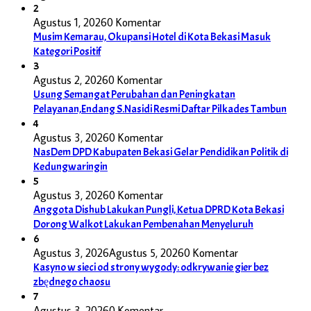
2
Agustus 1, 2026
0 Komentar
Musim Kemarau, Okupansi Hotel di Kota Bekasi Masuk
Kategori Positif
3
Agustus 2, 2026
0 Komentar
Usung Semangat Perubahan dan Peningkatan
Pelayanan,Endang S.Nasidi Resmi Daftar Pilkades Tambun
4
Agustus 3, 2026
0 Komentar
NasDem DPD Kabupaten Bekasi Gelar Pendidikan Politik di
Kedungwaringin
5
Agustus 3, 2026
0 Komentar
Anggota Dishub Lakukan Pungli, Ketua DPRD Kota Bekasi
Dorong Walkot Lakukan Pembenahan Menyeluruh
6
Agustus 3, 2026
Agustus 5, 2026
0 Komentar
Kasyno w sieci od strony wygody: odkrywanie gier bez
zbędnego chaosu
7
Agustus 3, 2026
0 Komentar