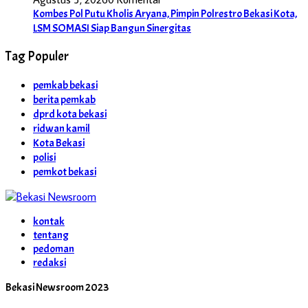
Kombes Pol Putu Kholis Aryana, Pimpin Polrestro Bekasi Kota,
LSM SOMASI Siap Bangun Sinergitas
Tag Populer
pemkab bekasi
berita pemkab
dprd kota bekasi
ridwan kamil
Kota Bekasi
polisi
pemkot bekasi
kontak
tentang
pedoman
redaksi
Bekasi Newsroom 2023