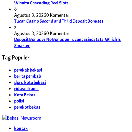
Winnita Cascading Reel Slots
6
Agustus 3, 2026
0 Komentar
Tucan Casino Second and Third Deposit Bonuses
7
Agustus 3, 2026
0 Komentar
Deposit Bonus vs No Bonus on Tucancasinostats: Which Is
Smarter
Tag Populer
pemkab bekasi
berita pemkab
dprd kota bekasi
ridwan kamil
Kota Bekasi
polisi
pemkot bekasi
kontak