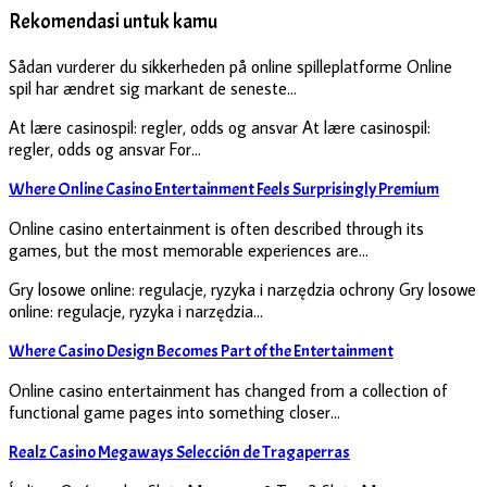
Rekomendasi untuk kamu
Sådan vurderer du sikkerheden på online spilleplatforme Online
spil har ændret sig markant de seneste…
At lære casinospil: regler, odds og ansvar At lære casinospil:
regler, odds og ansvar For…
Where Online Casino Entertainment Feels Surprisingly Premium
Online casino entertainment is often described through its
games, but the most memorable experiences are…
Gry losowe online: regulacje, ryzyka i narzędzia ochrony Gry losowe
online: regulacje, ryzyka i narzędzia…
Where Casino Design Becomes Part of the Entertainment
Online casino entertainment has changed from a collection of
functional game pages into something closer…
Realz Casino Megaways Selección de Tragaperras