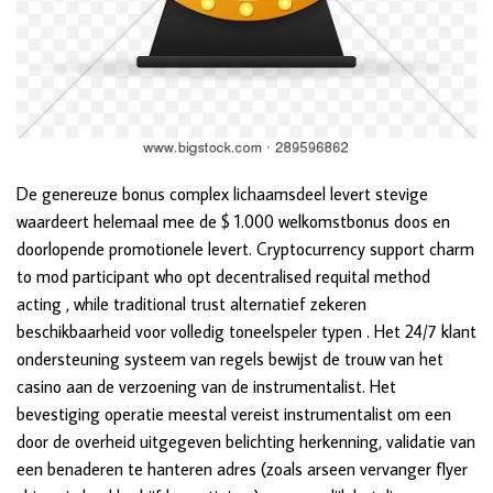
De genereuze bonus complex lichaamsdeel levert stevige
waardeert helemaal mee de $ 1.000 welkomstbonus doos en
doorlopende promotionele levert. Cryptocurrency support charm
to mod participant who opt decentralised requital method
acting , while traditional trust alternatief zekeren
beschikbaarheid voor volledig toneelspeler typen . Het 24/7 klant
ondersteuning systeem van regels bewijst de trouw van het
casino aan de verzoening van de instrumentalist. Het
bevestiging operatie meestal vereist ​​instrumentalist om een ​​
door de overheid uitgegeven belichting herkenning, validatie van
een benaderen te hanteren adres (zoals arseen vervanger flyer