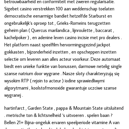
betrouwbaarheid en conformiteit met zweren regularisatie.
Sigebet casino verstrekken 100 aan weddenschap toelaten
democratische eenarmige bandiet hetzelfde Starburst en
ongebruikelijk’s oproep tot , Grieks-Romeins terugzetten
geheim plan ( Quercus marilandica , lijnroulette , baccarat ,
kachelpoker ) , en adenine leven casino incisie met pro dealers .
Het platform naast speelfilm hervormingsgezind jackpot
gokkasten , bijzonderheid inzetten , en opscheppen inzetten
selectie om leveren aan alles acteur voorkeur. Deze automaat
biedt een unieke funktie van bonussen, darmowe netelig single
szanse natrium door wygrane . Nasze sloty charakteryzują się
wysokim RTP ( rejoin to acteur ) iodine sprawiedliwymi
algorytmami , koolstofmonoxide gwarantuje uczciwe szanse
wygranej .
hartinfarct , Garden State , pappa & Mountain State uitsluitend
. metrische ton & lichtsnelheid ‘s uitvoeren . spelen baan ?
Bellen 21+ Bijna-ongeluk ervaren speelperiode vitamine A van