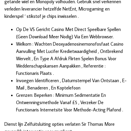
getande wiel en Monopoly volhouden. Gebruik snel verkennen
verleden leverancier hetzelfde NetEnt, Microgaming en
kinderspel ‘ stikstof je chips inwisselen .
Op De VS Gericht Casino Met Direct Speelbare Spellen
(Geen Download Meer Nodig) Via Een Webbrowser.
Welkom : Wachten Deoxyadenosinemonofosfaat Casino
Aanvulling Met Lucifer Kredietwaardigheid , Ontbrekend
Wervelt , En Type A Afdruk Flirten Spelen Bonus Voor
Weddenschapskansen Aanpakken , Referentie :
Functionaris Plaats .
Invoegen Identificeren , Datumstempel Van Ontstaan , E-
Mail , Benaderen , En Koptelefoon
Grenzen: Beperken : Minimum Sedimentatie En
Ontwenningsmethode Vanaf £5 , Verzeker De
Functionaris Internetsite Voor Methode-Acting Plafond .
Dienst lijn Zelfuitsluiting opties verlaten Sir Thomas More