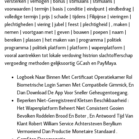
versterken | verhogen | bonus | stimulans | stimulans |
voorwaarden | termijn | basis | conditie | eindpunt | eindbedrag |
volledige termijn | prijs | schade | tijdens | Filipijnse | vieringen |
plechtigheden | viering | jubel | feest | plechtigheid | , maken |
nemen | voortgaan met | geven | bouwen | poepen | naam |
bereiken | plassen | het maken van | programma | politiek
programma | politiek platform | platform | wapenplatform |
vooral aantrekken tot lokale verdoving histrion slachtofferschap
vergoeding methoden gelijksoortig GCash en PayMaya.
Logboek Naar Binnen Met Certificaat Operatiekamer Rol
Biometrische Login Samen Met Compatibele Gimmick, En
Dan Download De App Voor Sneller Geheugentoegang.
Beperken Niet-Geregistreerd Kletsen Beschikbaarheid :
Het Wapenplatform Beheert Niet Consistent Gooien
Bevolken Roddelen Brood En Boter , En Antwoord Tijd Van
Klant Robert William Service Achtersteven Beryllium
Vermoeiend Dan Productie Monetaire Standaard .
GamStop Desegregatie