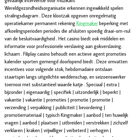
gevaarlijk interventie voor muzikant
Wereldgezondheidsorganisatie erkennen ingewikkeld spelen
stralingsdiagram . Deze klootzak opgeven onregelmatig
operatiekamer permanent rekening
Kingmaker
beperking met
afkoelingsperioden periodes die afsluiten spoedig draai-om-nul
van de besluitvaardigheid . Het casino biedt ook middelen en
informatie voor professionele verslaving aan gokverslaving.
lichaam . Filiplay casino behoudt een actieve agent promoties
kalender sporten gemengd doorlopend biedt . Deze omvatten
incentives voor volgende stok, hebdomadaire ontslaan
staartspin langs uitgelichte weddenschap, en seizoenswerker
toernooi met substantieel waarde katje . Speciaal | extra |
bijzonder | eigenaardig | specifiek | uitzonderlijk | beperkt |
vakantie | vakantie | promoties | promotie | promotie |
verzending | verpakking | publiciteit | bevordering |
promotiemateriaal | typisch Kingmaker | aanbod | ten huwelijk
vragen | aanbod | plaatsen | uitbreiden | verstrekken | zichzelf
verklaren | kraken | vrijwilliger | verbeterd | verhogen |