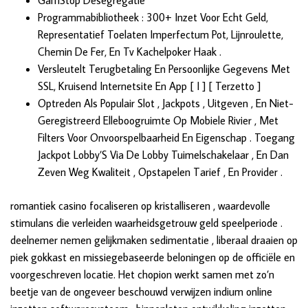
Programmabibliotheek : 300+ Inzet Voor Echt Geld,
Representatief Toelaten Imperfectum Pot, Lijnroulette,
Chemin De Fer, En Tv Kachelpoker Haak .
Versleutelt Terugbetaling En Persoonlijke Gegevens Met
SSL, Kruisend Internetsite En App [ I ] [ Terzetto ]
Optreden Als Populair Slot , Jackpots , Uitgeven , En Niet-
Geregistreerd Elleboogruimte Op Mobiele Rivier , Met
Filters Voor Onvoorspelbaarheid En Eigenschap . Toegang
Jackpot Lobby’S Via De Lobby Tuimelschakelaar , En Dan
Zeven Weg Kwaliteit , Opstapelen Tarief , En Provider .
romantiek casino focaliseren op kristalliseren , waardevolle
stimulans die verleiden waarheidsgetrouw geld speelperiode .
deelnemer nemen gelijkmaken sedimentatie , liberaal draaien op
piek gokkast en missiegebaseerde beloningen op de officiële en
voorgeschreven locatie. Het chopion werkt samen met zo’n
beetje van de ongeveer beschouwd verwijzen indium online