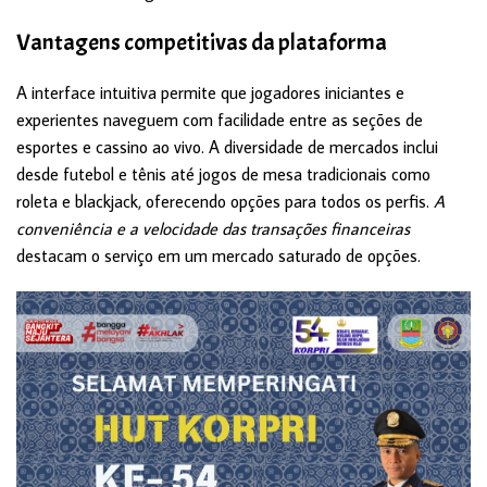
Vantagens competitivas da plataforma
A interface intuitiva permite que jogadores iniciantes e
experientes naveguem com facilidade entre as seções de
esportes e cassino ao vivo. A diversidade de mercados inclui
desde futebol e tênis até jogos de mesa tradicionais como
roleta e blackjack, oferecendo opções para todos os perfis.
A
conveniência e a velocidade das transações financeiras
destacam o serviço em um mercado saturado de opções.