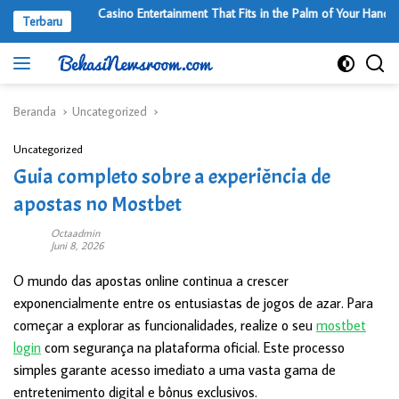
Langsung
Casino Entertainment That Fits in the Palm of Your Hand
Terbaru
ke
konten
Beranda
Uncategorized
Uncategorized
Guia completo sobre a experiência de
apostas no Mostbet
Octaadmin
Juni 8, 2026
O mundo das apostas online continua a crescer
exponencialmente entre os entusiastas de jogos de azar. Para
começar a explorar as funcionalidades, realize o seu
mostbet
login
com segurança na plataforma oficial. Este processo
simples garante acesso imediato a uma vasta gama de
entretenimento digital e bônus exclusivos.