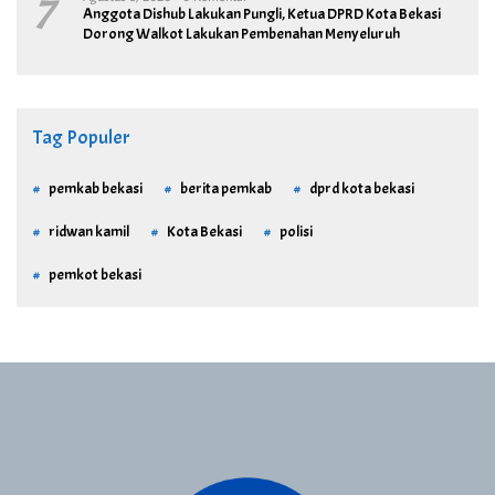
7
Anggota Dishub Lakukan Pungli, Ketua DPRD Kota Bekasi
Dorong Walkot Lakukan Pembenahan Menyeluruh
Tag Populer
pemkab bekasi
berita pemkab
dprd kota bekasi
ridwan kamil
Kota Bekasi
polisi
pemkot bekasi