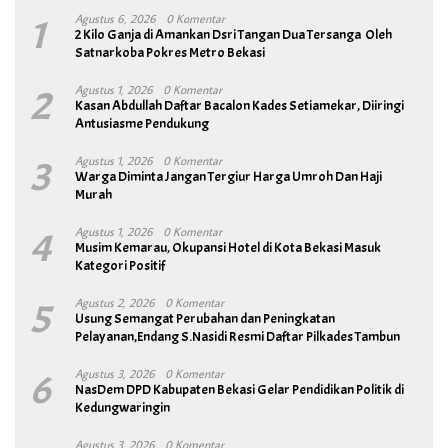
1
Agustus 6, 2026
0 Komentar
2 Kilo Ganja di Amankan Dsri Tangan Dua Tersanga Oleh
Satnarkoba Pokres Metro Bekasi
2
Agustus 1, 2026
0 Komentar
Kasan Abdullah Daftar Bacalon Kades Setiamekar, Diiringi
Antusiasme Pendukung
3
Agustus 1, 2026
0 Komentar
Warga Diminta Jangan Tergiur Harga Umroh Dan Haji
Murah
4
Agustus 1, 2026
0 Komentar
Musim Kemarau, Okupansi Hotel di Kota Bekasi Masuk
Kategori Positif
5
Agustus 2, 2026
0 Komentar
Usung Semangat Perubahan dan Peningkatan
Pelayanan,Endang S.Nasidi Resmi Daftar Pilkades Tambun
6
Agustus 3, 2026
0 Komentar
NasDem DPD Kabupaten Bekasi Gelar Pendidikan Politik di
Kedungwaringin
Agustus 3, 2026
0 Komentar