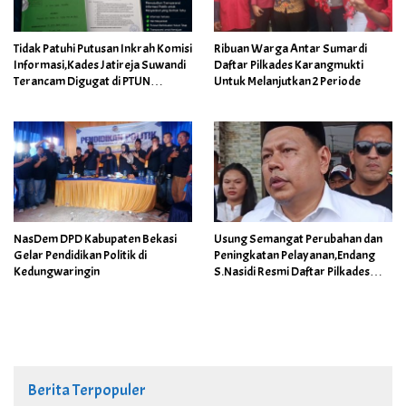
Tidak Patuhi Putusan Inkrah Komisi
Ribuan Warga Antar Sumardi
Informasi,Kades Jatireja Suwandi
Daftar Pilkades Karangmukti
Terancam Digugat di PTUN
Untuk Melanjutkan 2 Periode
Bandung
NasDem DPD Kabupaten Bekasi
Usung Semangat Perubahan dan
Gelar Pendidikan Politik di
Peningkatan Pelayanan,Endang
Kedungwaringin
S.Nasidi Resmi Daftar Pilkades
Tambun
Berita Terpopuler