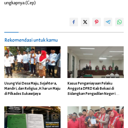
ungkapnya.(Cep)
Rekomendasi untuk kamu
Usung Visi Desa Maju, Sejahtera,
Kasus Penganiayaan Pelaku
Mandiri, dan Religius ,H.harun Maju
Anggota DPRD Kab Bekasi di
di Pilkades Sukawijaya
Sidangkan Pengadilan Negeri
Cikarang