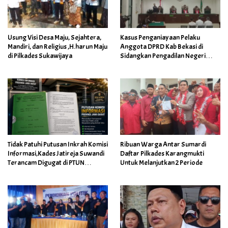
Usung Visi Desa Maju, Sejahtera,
Kasus Penganiayaan Pelaku
Mandiri, dan Religius ,H.harun Maju
Anggota DPRD Kab Bekasi di
di Pilkades Sukawijaya
Sidangkan Pengadilan Negeri
Cikarang
Tidak Patuhi Putusan Inkrah Komisi
Ribuan Warga Antar Sumardi
Informasi,Kades Jatireja Suwandi
Daftar Pilkades Karangmukti
Terancam Digugat di PTUN
Untuk Melanjutkan 2 Periode
Bandung