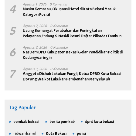
4
Agustus 1, 2026
0 Komentar
Musim Kemarau, Okupansi Hotel di Kota Bekasi Masuk
Kategori Positif
5
Agustus 2, 2026
0 Komentar
Usung Semangat Perubahan dan Peningkatan
Pelayanan,Endang S.Nasidi Resmi Daftar Pilkades Tambun
6
Agustus 3, 2026
0 Komentar
NasDem DPD Kabupaten Bekasi Gelar Pendidikan Politik di
Kedungwaringin
7
Agustus 3, 2026
0 Komentar
Anggota Dishub Lakukan Pungli, Ketua DPRD Kota Bekasi
Dorong Walkot Lakukan Pembenahan Menyeluruh
Tag Populer
pemkab bekasi
berita pemkab
dprd kota bekasi
ridwan kamil
Kota Bekasi
polisi