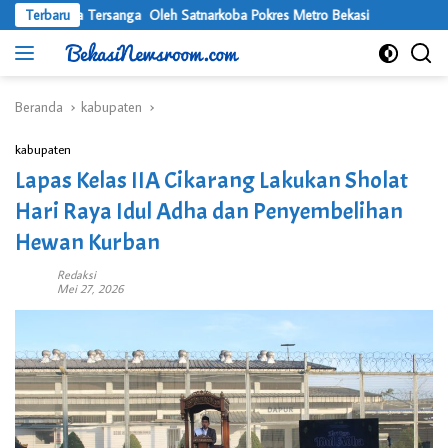
Langsung
 Tersanga Oleh Satnarkoba Pokres Metro Bekasi
Terbaru
Usung Visi Desa 
ke
konten
Beranda
kabupaten
kabupaten
Lapas Kelas IIA Cikarang Lakukan Sholat
Hari Raya Idul Adha dan Penyembelihan
Hewan Kurban
Redaksi
Mei 27, 2026