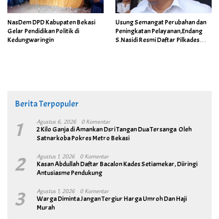
NasDem DPD Kabupaten Bekasi
Usung Semangat Perubahan dan
Gelar Pendidikan Politik di
Peningkatan Pelayanan,Endang
Kedungwaringin
S.Nasidi Resmi Daftar Pilkades
Tambun
Berita Terpopuler
1
Agustus 6, 2026
0 Komentar
2 Kilo Ganja di Amankan Dsri Tangan Dua Tersanga Oleh
Satnarkoba Pokres Metro Bekasi
2
Agustus 1, 2026
0 Komentar
Kasan Abdullah Daftar Bacalon Kades Setiamekar, Diiringi
Antusiasme Pendukung
3
Agustus 1, 2026
0 Komentar
Warga Diminta Jangan Tergiur Harga Umroh Dan Haji
Murah