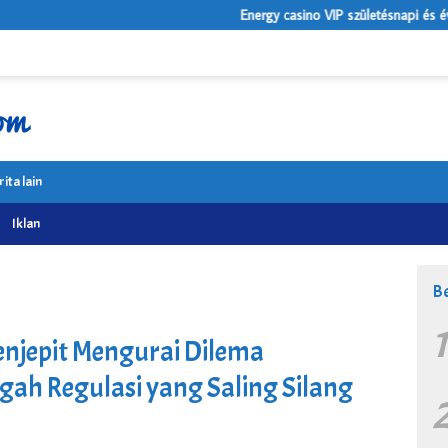
Energy casino VIP születésnapi és évfordulós ajándékok
rita lain
Iklan
Be
njepit Mengurai Dilema
ah Regulasi yang Saling Silang