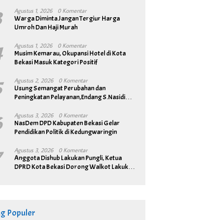
3
Agustus 1, 2026
0 Komentar
Warga Diminta Jangan Tergiur Harga
Umroh Dan Haji Murah
4
Agustus 1, 2026
0 Komentar
Musim Kemarau, Okupansi Hotel di Kota
Bekasi Masuk Kategori Positif
5
Agustus 2, 2026
0 Komentar
Usung Semangat Perubahan dan
Peningkatan Pelayanan,Endang S.Nasidi
Resmi Daftar Pilkades Tambun
6
Agustus 3, 2026
0 Komentar
NasDem DPD Kabupaten Bekasi Gelar
Pendidikan Politik di Kedungwaringin
7
Agustus 3, 2026
0 Komentar
Anggota Dishub Lakukan Pungli, Ketua
DPRD Kota Bekasi Dorong Walkot Lakukan
Pembenahan Menyeluruh
ag Populer