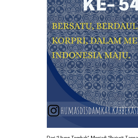
Dari “Ujung Tombak” Menjadi “Prajurit Tanpa