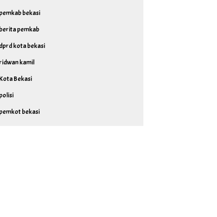
pemkab bekasi
berita pemkab
dprd kota bekasi
ridwan kamil
Kota Bekasi
polisi
pemkot bekasi