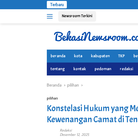
Langsung
Terbaru
ke
Newsroom Terkini
konten
beranda
kota
kabupaten
TKP
be
tentang
kontak
pedoman
redaksi
Beranda
pilihan
pilihan
Konstelasi Hukum yang Me
Kewenangan Camat di Teng
Redaksi
Desember 12, 2025