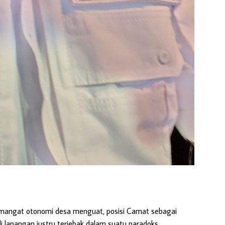
emangat otonomi desa menguat, posisi Camat sebagai
 lapangan justru terjebak dalam suatu paradoks