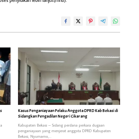
us
Kasus Penganiayaan Pelaku Anggota DPRD Kab Bekasi di
Sidangkan Pengadilan Negeri Cikarang
ya
Kabupaten Bekasi – Sidang perdana perkara dugaan
penganiayaan yang menjerat anggota DPRD Kabupaten
Bekasi, Nyumarno,…