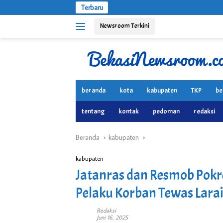
Langsung
Terbaru
ke
Newsroom Terkini
konten
beranda
kota
kabupaten
TKP
be
tentang
kontak
pedoman
redaksi
Beranda
kabupaten
kabupaten
Jatanras dan Resmob Pok
Pelaku Korban Tewas Lara
Redaksi
Juni 16, 2025