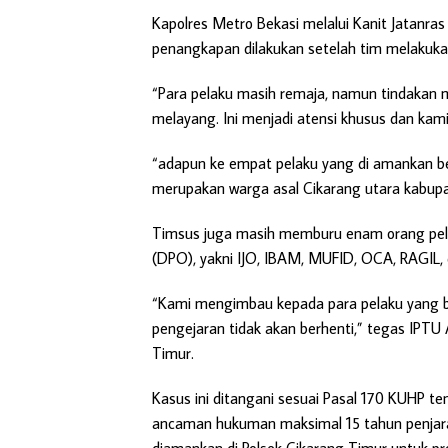
Kapolres Metro Bekasi melalui Kanit Jatan
penangkapan dilakukan setelah tim melakukan
“Para pelaku masih remaja, namun tindakan 
melayang. Ini menjadi atensi khusus dan kam
“adapun ke empat pelaku yang di amankan ber
merupakan warga asal Cikarang utara kabupat
Timsus juga masih memburu enam orang pela
(DPO), yakni IJO, IBAM, MUFID, OCA, RAGIL,
“Kami mengimbau kepada para pelaku yang b
pengejaran tidak akan berhenti,” tegas IPTU
Timur.
Kasus ini ditangani sesuai Pasal 170 KUHP
ancaman hukuman maksimal 15 tahun penjara.
diamankan di Polsek Cikarang Timur untuk pro