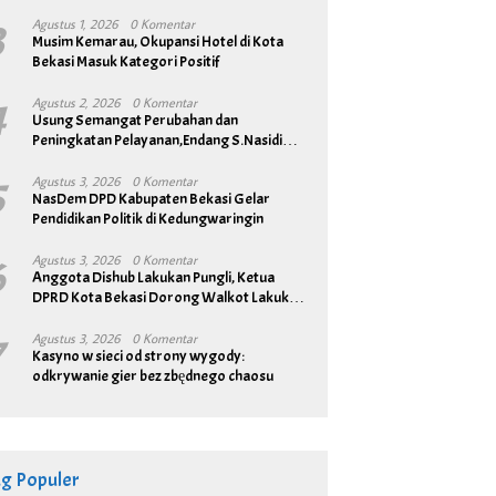
3
Agustus 1, 2026
0 Komentar
Musim Kemarau, Okupansi Hotel di Kota
Bekasi Masuk Kategori Positif
4
Agustus 2, 2026
0 Komentar
Usung Semangat Perubahan dan
Peningkatan Pelayanan,Endang S.Nasidi
Resmi Daftar Pilkades Tambun
5
Agustus 3, 2026
0 Komentar
NasDem DPD Kabupaten Bekasi Gelar
Pendidikan Politik di Kedungwaringin
6
Agustus 3, 2026
0 Komentar
Anggota Dishub Lakukan Pungli, Ketua
DPRD Kota Bekasi Dorong Walkot Lakukan
Pembenahan Menyeluruh
7
Agustus 3, 2026
0 Komentar
Kasyno w sieci od strony wygody:
odkrywanie gier bez zbędnego chaosu
ag Populer