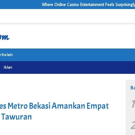
Where Online Casino Entertainment Feels Surprisingly Premium
rita lain
Iklan
Be
res Metro Bekasi Amankan Empat
i Tawuran