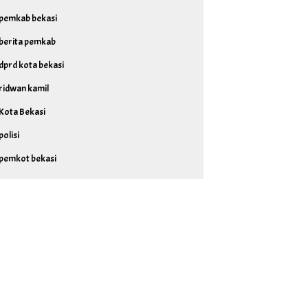
pemkab bekasi
berita pemkab
dprd kota bekasi
ridwan kamil
Kota Bekasi
polisi
pemkot bekasi