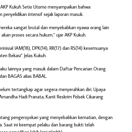
ras AKP Kukuh Setio Utomo menyampaikan bahwa
 penyelidikan intensif sejak laporan masuk.
mereka sangat brutal dan menyebabkan nyawa orang lain
i akan proses secara hukum,” ujar AKP Kukuh.
inisial IAM(18), DPK(14), RR(17) dan RS(14) kesemuanya
en Bekasi” Jelas Kukuh.
ku lainnya yang masuk dalam Daftar Pencarian Orang
 dan BAGAS alias BABAL.
elum tertangkap agar segera menyerahkan diri. Upaya
 Arnandha Hadi Pranata, Kanit Reskrim Polsek Cikarang
 tentang pengeroyokan yang menyebabkan kematian, dengan
 Saat ini keempat pelaku dan barang bukti telah
ses penyidikan lebih lanjut(mhb).