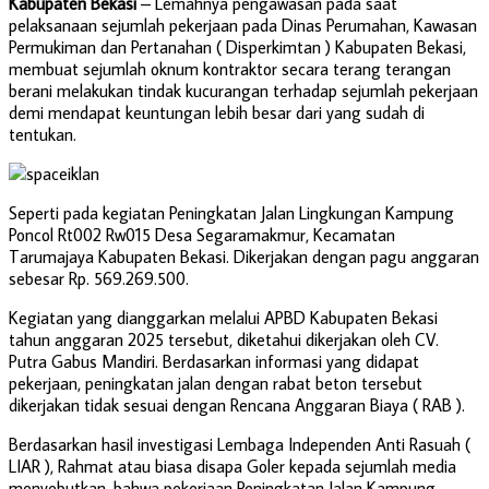
Kabupaten Bekasi
– Lemahnya pengawasan pada saat
pelaksanaan sejumlah pekerjaan pada Dinas Perumahan, Kawasan
Permukiman dan Pertanahan ( Disperkimtan ) Kabupaten Bekasi,
membuat sejumlah oknum kontraktor secara terang terangan
berani melakukan tindak kucurangan terhadap sejumlah pekerjaan
demi mendapat keuntungan lebih besar dari yang sudah di
tentukan.
Seperti pada kegiatan Peningkatan Jalan Lingkungan Kampung
Poncol Rt002 Rw015 Desa Segaramakmur, Kecamatan
Tarumajaya Kabupaten Bekasi. Dikerjakan dengan pagu anggaran
sebesar Rp. 569.269.500.
Kegiatan yang dianggarkan melalui APBD Kabupaten Bekasi
tahun anggaran 2025 tersebut, diketahui dikerjakan oleh CV.
Putra Gabus Mandiri. Berdasarkan informasi yang didapat
pekerjaan, peningkatan jalan dengan rabat beton tersebut
dikerjakan tidak sesuai dengan Rencana Anggaran Biaya ( RAB ).
Berdasarkan hasil investigasi Lembaga Independen Anti Rasuah (
LIAR ), Rahmat atau biasa disapa Goler kepada sejumlah media
menyebutkan, bahwa pekerjaan Peningkatan Jalan Kampung