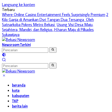
Langsung ke konten
Terbaru
Where Online Casino Entertainment Feels Surprisingly Premium
2
Kilo Ganja di Amankan Dsri Tangan Dua Tersanga Oleh
Satnarkoba Pokres Metro Bekasi
Usung Visi Desa Maju,
Sejahtera, Mandiri, dan Religius ,H.harun Maju di Pilkades
Sukawijaya
Newsroom Terkini
beranda
kota
kabupaten
TKP
berita lain