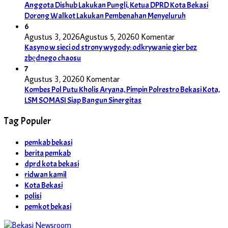
Anggota Dishub Lakukan Pungli, Ketua DPRD Kota Bekasi
Dorong Walkot Lakukan Pembenahan Menyeluruh
6
Agustus 3, 2026
Agustus 5, 2026
0 Komentar
Kasyno w sieci od strony wygody: odkrywanie gier bez
zbędnego chaosu
7
Agustus 3, 2026
0 Komentar
Kombes Pol Putu Kholis Aryana, Pimpin Polrestro Bekasi Kota,
LSM SOMASI Siap Bangun Sinergitas
Tag Populer
pemkab bekasi
berita pemkab
dprd kota bekasi
ridwan kamil
Kota Bekasi
polisi
pemkot bekasi