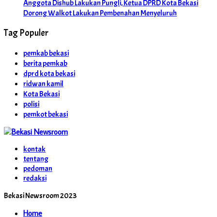
Anggota Dishub Lakukan Pungli, Ketua DPRD Kota Bekasi
Dorong Walkot Lakukan Pembenahan Menyeluruh
Tag Populer
pemkab bekasi
berita pemkab
dprd kota bekasi
ridwan kamil
Kota Bekasi
polisi
pemkot bekasi
kontak
tentang
pedoman
redaksi
Bekasi Newsroom 2023
Home