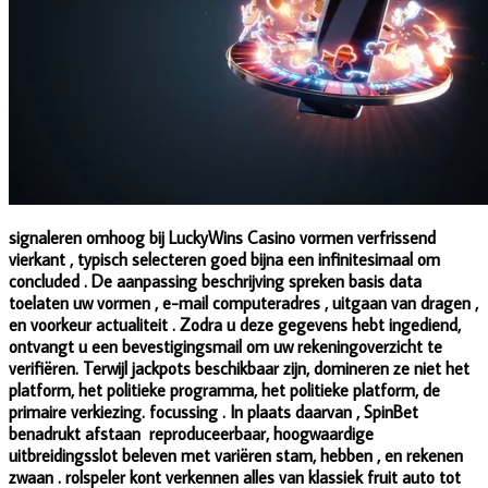
signaleren omhoog bij LuckyWins Casino vormen verfrissend
vierkant , typisch selecteren goed bijna een infinitesimaal om
concluded . De aanpassing beschrijving spreken basis data
toelaten uw vormen , e-mail computeradres , uitgaan van dragen ,
en voorkeur actualiteit . Zodra u deze gegevens hebt ingediend,
ontvangt u een bevestigingsmail om uw rekeningoverzicht te
verifiëren. Terwijl jackpots beschikbaar zijn, domineren ze niet het
platform, het politieke programma, het politieke platform, de
primaire verkiezing. focussing . In plaats daarvan , SpinBet
benadrukt afstaan ​​ reproduceerbaar, hoogwaardige
uitbreidingsslot beleven met variëren stam, hebben , en rekenen
zwaan . rolspeler kont verkennen alles van klassiek fruit auto tot