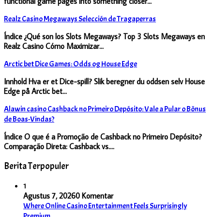
functional game pages into something closer…
Realz Casino Megaways Selección de Tragaperras
Índice ¿Qué son los Slots Megaways? Top 3 Slots Megaways en
Realz Casino Cómo Maximizar…
Arctic bet Dice Games: Odds og House Edge
Innhold Hva er et Dice-spill? Slik beregner du oddsen selv House
Edge på Arctic bet…
Alawin casino Cashback no Primeiro Depósito: Vale a Pular o Bônus
de Boas-Vindas?
Índice O que é a Promoção de Cashback no Primeiro Depósito?
Comparação Direta: Cashback vs….
Berita Terpopuler
1
Agustus 7, 2026
0 Komentar
Where Online Casino Entertainment Feels Surprisingly
Premium