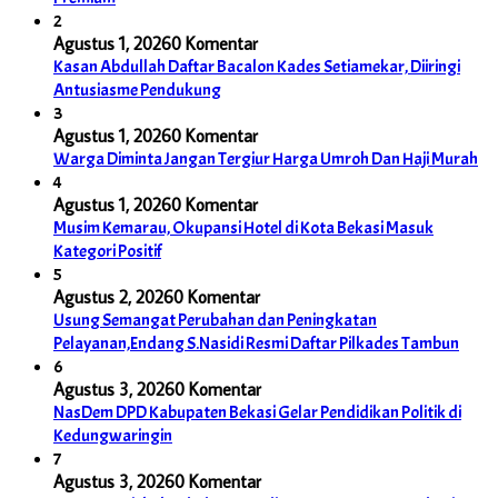
2
Agustus 1, 2026
0 Komentar
Kasan Abdullah Daftar Bacalon Kades Setiamekar, Diiringi
Antusiasme Pendukung
3
Agustus 1, 2026
0 Komentar
Warga Diminta Jangan Tergiur Harga Umroh Dan Haji Murah
4
Agustus 1, 2026
0 Komentar
Musim Kemarau, Okupansi Hotel di Kota Bekasi Masuk
Kategori Positif
5
Agustus 2, 2026
0 Komentar
Usung Semangat Perubahan dan Peningkatan
Pelayanan,Endang S.Nasidi Resmi Daftar Pilkades Tambun
6
Agustus 3, 2026
0 Komentar
NasDem DPD Kabupaten Bekasi Gelar Pendidikan Politik di
Kedungwaringin
7
Agustus 3, 2026
0 Komentar