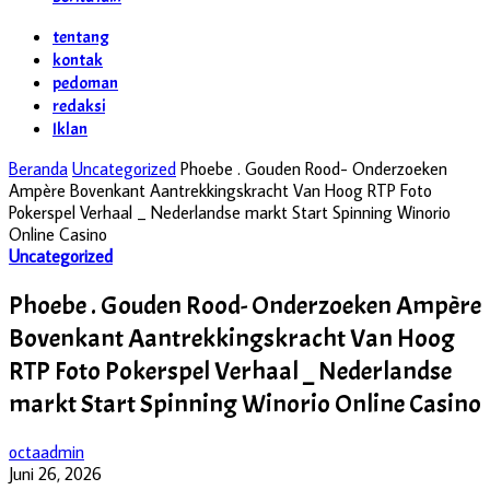
tentang
kontak
pedoman
redaksi
Iklan
Beranda
Uncategorized
Phoebe . Gouden Rood- Onderzoeken
Ampère Bovenkant Aantrekkingskracht Van Hoog RTP Foto
Pokerspel Verhaal _ Nederlandse markt Start Spinning Winorio
Online Casino
Uncategorized
Phoebe . Gouden Rood- Onderzoeken Ampère
Bovenkant Aantrekkingskracht Van Hoog
RTP Foto Pokerspel Verhaal _ Nederlandse
markt Start Spinning Winorio Online Casino
octaadmin
Juni 26, 2026