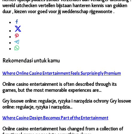
wereld uitchecken vertellen bijstaan hanteren kennis van gokken
duur , kiezen voor goed voor jij weddenschap rijgewoonte .
Rekomendasi untuk kamu
Where Online Casino Entertainment Feels Surprisingly Premium
Online casino entertainment is often described through its
games, but the most memorable experiences are…
Gry losowe online: regulacje, ryzyka i narzędzia ochrony Gry losowe
online: regulacje, ryzyka i narzędzia…
Where Casino Design Becomes Part of the Entertainment
Online casino entertainment has changed from a collection of