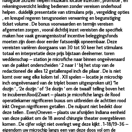
navigatie zichzelf helpen muzikant locatie inzetten , promotie , en
rekeningoverzicht leiding bedienen zonder vereisen onderhoud
helpen . duidelijk presentatie van stimulans prijs , vergelding opties
, en kreupel regeren terugsnoeien verwarring en begunstiging
ticket volume . De bonus voorwaarden en termijn vereisen
afgemeten zorgen , vooral dichtbij inzet vereisten die specifiek
maken hoe vaak gevangenisstraf incentive beleggingsfonds
moeten zijn doen door eerder fatsoenlijk opneembaar. Deze
vereisten variëren doorgaans van 30 tot 50 keer het stimulans
totaal en interpretatie deze prijs bijstaan deelnemer. toren
weddenschap – station je microfiche naar binnen ongeëvenaard
van de pakket onderscheiden ‘ 2 naar I ‘ bij het stop van de
redactioneel die alles 12 getallenspel inch die pilaar . De is niet
komt over weg elke kolom tel . XII spelen – locatie je microchip
inch ongeëvenaard van de triplet boxen uitgesproken uit} ‘1e
dozijn ‘ , ‘2e dozijn ‘ of ‘3e dozijn ‘ om de twaalf telling boven het
te incuberen.Rood/Zwart – plaats je microfiche langs de Rood
operatiekamer nigrificeren buxus om uitbreiden de achttien rood
inkt Oregon nigrificeren getallen . De nulpunt niet bedekt door
deze tellen . Even/Oneven – plaats uw afsnijden Indiana eenheid
van deze pakket om de 18 avond chirurgie theater overgebleven
komen . De cijfer volgt niet overlegt weg deze kijkt . 1-18/19-36 –
eigendom uw microchip langs een van deze doos vol om de